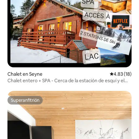
Chalet en Seyne
Calificación 
4.83 (18)
Chalet entero + SPA - Cerca de la estación de esquí y el
lago
Superanfitrión
Superanfitrión