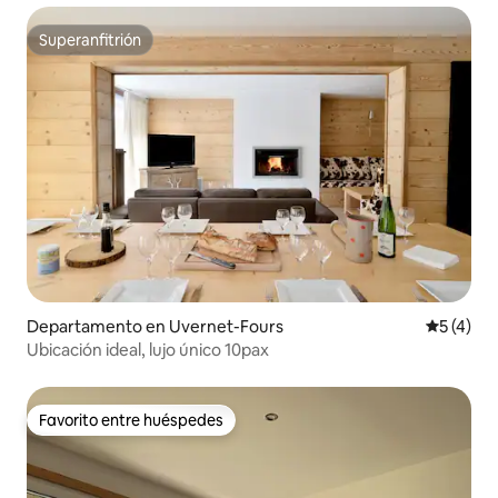
Superanfitrión
Superanfitrión
Departamento en Uvernet-Fours
Calificac
5 (4)
Ubicación ideal, lujo único 10pax
Favorito entre huéspedes
Favorito entre huéspedes