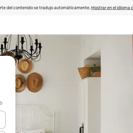
rte del contenido se tradujo automáticamente. 
Mostrar en el idioma o
nb
vegar usando las teclas de las flechas hacia arriba y hacia abajo, o b