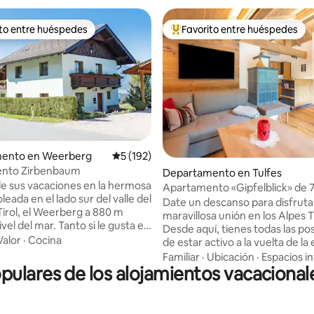
ito entre huéspedes
Favorito entre huéspedes
ejores en Favorito entre huéspedes
De los mejores en Favorito ent
4.99 de 5; 148 evaluaciones
ento en Weerberg
Calificación promedio: 5 de 5; 192 evaluac
5 (192)
nto Zirbenbaum
Departamento en Tulfes
de sus vacaciones en la hermosa
Apartamento «Gipfelblick» de 7
eada en el lado sur del valle del
Heissangerer
Date un descanso para disfrutar
Tirol, el Weerberg a 880 m
maravillosa unión en los Alpes T
ivel del mar. Tanto si le gusta el
Desde aquí, tienes todas las pos
o, el ciclismo de montaña o
Valor
·
Cocina
de estar activo a la vuelta de la
 la ciudad más cercana de
En verano puedes disfrutar de
Familiar
·
Ubicación
·
Espacios in
9 km, o en Innsbruck a unos 20
ulares de los alojamientos vacacionale
innumerables rutas de senderi
valle de Zillertal a unos 30 km,
senderos para bicicletas de m
ndos de cristal de Swarovski en
varios niveles de dificultad; en i
 7,5 km, o simplemente quiere
pista de esquí te espera. La pro