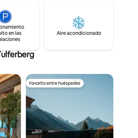
en Tirol
está a solo 3 km. Con la tarjeta de
os
huésped digital, puedes disfrutar de
beneficios excluidos. Innsbruck 20 km,
ropio nido
Achensee 22 km, Swarovski 3 km,
ionamiento
Elevador de esquí: Kellerjoch, 16 km
ito en las
Glungezer, 18,5 km
Aire acondicionado
alaciones
Tulferberg
Favorito entre huéspedes
re huéspedes
Favorito entre huéspedes