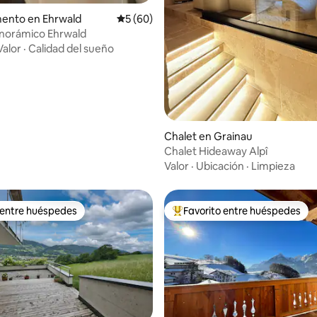
dio: 5 de 5; 6 evaluaciones
ento en Ehrwald
Calificación promedio: 5 de 5; 60 evaluac
5 (60)
anorámico Ehrwald
Valor
·
Calidad del sueño
Chalet en Grainau
Chalet Hideaway Alpî
Valor
·
Ubicación
·
Limpieza
 entre huéspedes
Favorito entre huéspedes
 entre huéspedes
De los mejores en Favorito ent