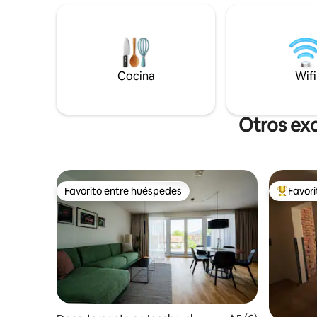
relajarse,
espacio de estacionamiento están
centro de
disponibles de forma gratuita; para la
obtienen lo que 
sauna tomamos una pequeña feey. La
supermerc
cocina está bien equipada .
Cocina
Wifi
Otros exc
Favorito entre huéspedes
Favor
Favorito entre huéspedes
De los m