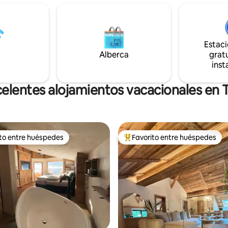
 nuestra casa está situada en el
histórico casco antiguo de Hall 
 Weerberg, por lo que todos
también te invita a pasear por l
buscan. La panadería y el
pintorescos callejones. Escápate sí, pero
ado están a 10 minutos a pie.
el ajetreo y el bullicio no? ¡Tu p
Estac
para días de relajación!
Alberca
gratu
inst
elentes alojamientos vacacionales en 
ito entre huéspedes
Favorito entre huéspedes
ejores en Favorito entre huéspedes
De los mejores en Favorito ent