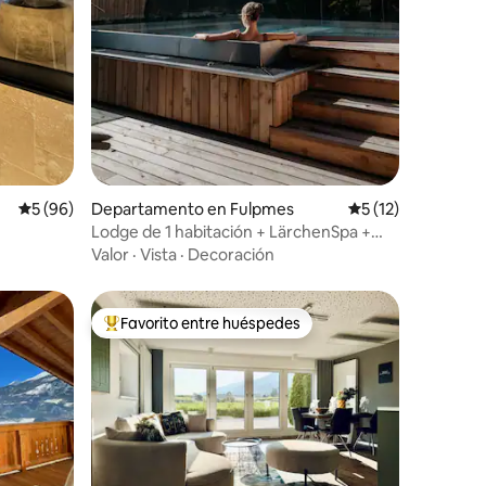
iones
Calificación promedio: 5 de 5; 96 evaluaciones
5 (96)
Departamento en Fulpmes
Calificación prome
5 (12)
Lodge de 1 habitación + LärchenSpa +
StubaiCard
Valor
·
Vista
·
Decoración
Favorito entre huéspedes
re huéspedes
De los mejores en Favorito entre huéspedes