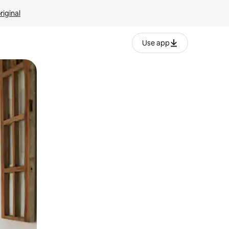
riginal
Use app
ien tocando y deslizando la pantalla.