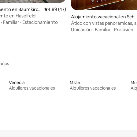
io: 5 de 5; 12 evaluaciones
ento en Baumkirch
Calificación promedio: 4.89 de 5; 47 evaluac
4.89 (47)
nto en Haselfeld
Alojamiento vacacional en Sch
·
Familiar
·
Estacionamiento
az
Ático con vistas panorámicas, 
balcón grande
Ubicación
·
Familiar
·
Precisión
canos
Venecia
Milán
Mú
Alquileres vacacionales
Alquileres vacacionales
Alq