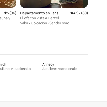
iones
w
Calificación promedio: 5 de 5; 96 evaluaciones
5 (96)
Departamento en Lans
Calificación promedio:
4.97 (60)
sauna y
El loft con vista a Herzel
Valor
·
Ubicación
·
Senderismo
nich
Annecy
uileres vacacionales
Alquileres vacacionales