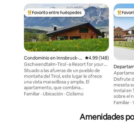
Favorito entre huéspedes
Favor
De los mejores en Favorito entre huéspedes
De los m
Condominio en Innsbruck-L
Calificación promedio: 
4.99 (148)
and
Gschwendtalm-Tirol -a Resort for your
Departam
Take-Time
Situado a las afueras de un pueblo de
Apartame
montaña del Tirol, este lugar le ofrece
Disfrute 
una vista maravillosa y amplia. El
meseta sol
apartamento, que combina
Inntal en 
amorosamente tradición y modernidad,
Familiar
·
Ubicación
·
Ciclismo
sobre el n
te permitirá calmarte y recargar pilas al
senderism
Familiar
·
instante. Un teleférico cercano le
esquí, en
permite practicar todo tipo de deportes
Schwaz a 
Amenidades pop
de montaña en verano e invierno. Sin
km, en el 
embargo, incluso aquellos que
en los mu
simplemente "se queden y se relajen" se
Wattens a
sentirán como en casa. WIFI, TV, cajas BT,