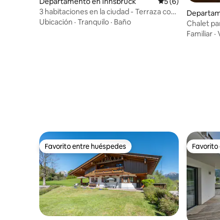
Departamento en Innsbruck
Calificación prome
5 (6)
3 habitaciones en la ciudad - Terraza con
Departam
vista al valle del Inn
Ubicación
·
Tranquilo
·
Baño
Chalet p
Familiar
·
Favorito entre huéspedes
Favorito
Favorito entre huéspedes
Favorito