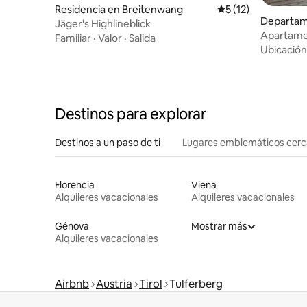
Residencia en Breitenwang
Calificación promed
5 (12)
Departam
Jäger's Highlineblick
en
Apartame
Familiar
·
Valor
·
Salida
Ubicación
Destinos para explorar
Destinos a un paso de ti
Lugares emblemáticos cer
Florencia
Viena
Alquileres vacacionales
Alquileres vacacionales
Génova
Mostrar más
Alquileres vacacionales
Airbnb
Austria
Tirol
Tulferberg