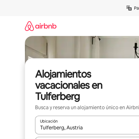
Ir
Pa
al
contenido
Alojamientos
vacacionales en
Tulferberg
Busca y reserva un alojamiento único en Airb
Ubicación
Cuando los resultados estén disponibles, podrás na