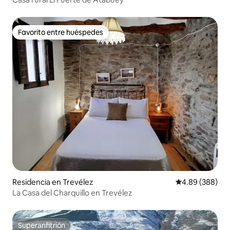
Favorito entre huéspedes
Favorito entre huéspedes
Residencia en Trevélez
Calificación pr
4.89 (388)
La Casa del Charquillo en Trevélez
Superanfitrión
Superanfitrión