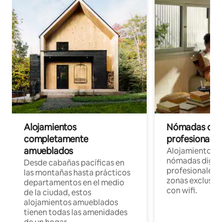
Alojamientos
Nómadas digit
completamente
profesionales 
amueblados
Alojamientos 
nómadas digita
Desde cabañas pacíficas en
profesionales d
las montañas hasta prácticos
zonas exclusiva
departamentos en el medio
con wifi.
de la ciudad, estos
alojamientos amueblados
tienen todas las amenidades