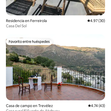
Residencia en Ferreirola
Calificación p
4.97 (30)
Casa Del Sol
Favorito entre huéspedes
Favorito entre huéspedes
Casa de campo en Trevélez
Calificación 
4.74 (43)
Casa rural El Fuerte de Atabuey