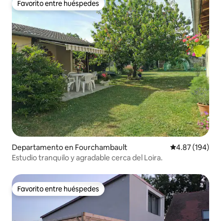
Favorito entre huéspedes
Favorito entre huéspedes
Departamento en Fourchambault
Calificación pr
4.87 (194)
Estudio tranquilo y agradable cerca del Loira.
Favorito entre huéspedes
Favorito entre huéspedes