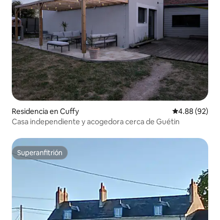
Residencia en Cuffy
Calificación p
4.88 (92)
Casa independiente y acogedora cerca de Guétin
Superanfitrión
Superanfitrión