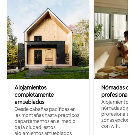
Alojamientos
Nómadas digit
completamente
profesionales 
amueblados
Alojamientos 
nómadas digita
Desde cabañas pacíficas en
profesionales d
las montañas hasta prácticos
zonas exclusiva
departamentos en el medio
con wifi.
de la ciudad, estos
alojamientos amueblados