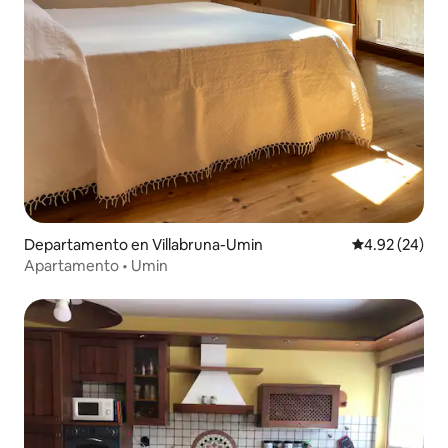
Departamento en Villabruna-Umin
Calificación p
4.92 (24)
Apartamento • Umin