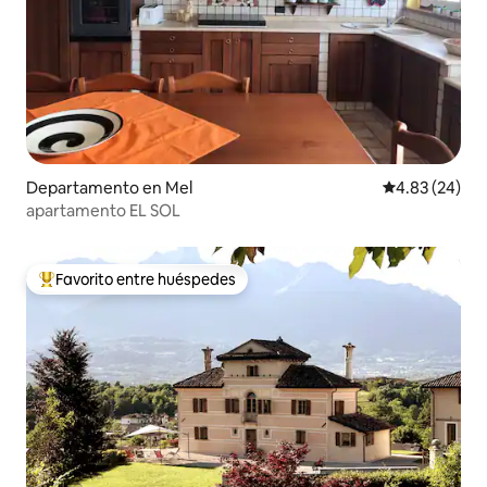
Departamento en Mel
Calificación p
4.83 (24)
apartamento EL SOL
Favorito entre huéspedes
De los mejores en Favorito entre huéspedes