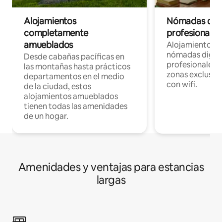
Alojamientos
Nómadas digit
completamente
profesionales 
amueblados
Alojamientos 
nómadas digita
Desde cabañas pacíficas en
profesionales d
las montañas hasta prácticos
zonas exclusiva
departamentos en el medio
con wifi.
de la ciudad, estos
alojamientos amueblados
tienen todas las amenidades
de un hogar.
Amenidades y ventajas para estancias
largas