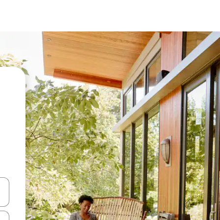
vegar usando las teclas de las flechas hacia arriba y hacia abajo, o b