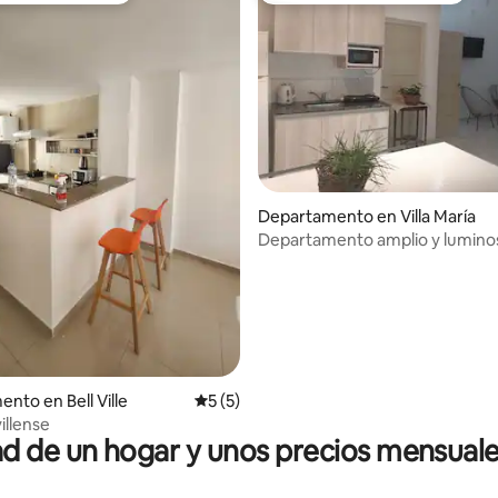
Departamento en Villa María
Departamento amplio y lumino
 4.94 de 5; 33 evaluaciones
nto en Bell Ville
Calificación promedio: 5 de 5; 5 evaluac
5 (5)
villense
 de un hogar y unos precios mensuale