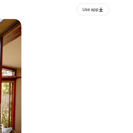
Use app
ien tocando y deslizando la pantalla.