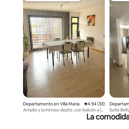
Departamento en Villa María
Calificación promedio:
4.94 (33)
Departame
Amplio y luminoso depto. con balcón a la
Suite Bell
La comodidad
calle