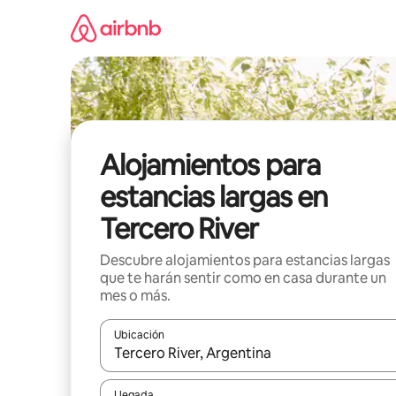
Ir
al
contenido
Alojamientos para
estancias largas en
Tercero River
Descubre alojamientos para estancias largas
que te harán sentir como en casa durante un
mes o más.
Ubicación
Cuando los resultados estén disponibles, podrás na
Llegada