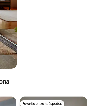
zona
Favorito entre huéspedes
Favorito entre huéspedes