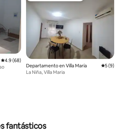
Calificación promedio: 4.9 de 5; 68 evaluaciones
4.9 (68)
Departamento en Villa María
Calificación prom
5 (9)
so
La Niña, Villa Maria
iones
s fantásticos