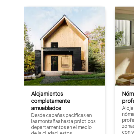
Alojamientos
Nóma
completamente
profe
amueblados
Aloj
nómad
Desde cabañas pacíficas en
profe
las montañas hasta prácticos
zonas
departamentos en el medio
con w
de la ciudad, estos