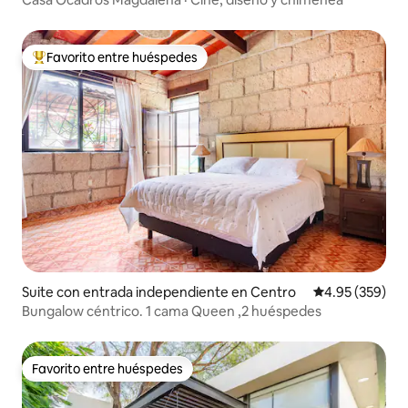
Favorito entre huéspedes
De los mejores en Favorito entre huéspedes
Suite con entrada independiente en Centro
Calificación pr
4.95 (359)
Bungalow céntrico. 1 cama Queen ,2 huéspedes
Favorito entre huéspedes
Favorito entre huéspedes