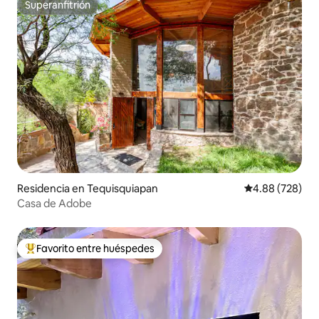
Superanfitrión
Superanfitrión
Residencia en Tequisquiapan
Calificación pr
4.88 (728)
Casa de Adobe
Favorito entre huéspedes
De los mejores en Favorito entre huéspedes