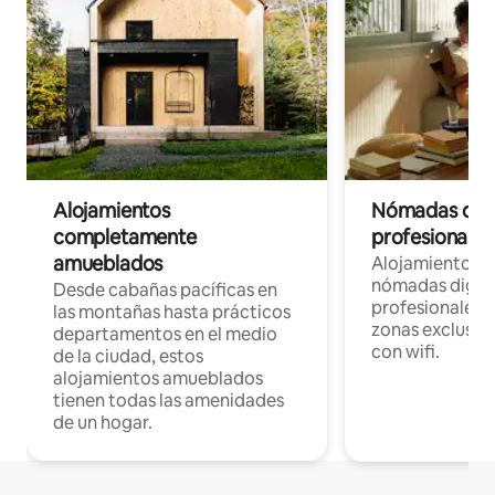
Alojamientos
Nómadas digit
completamente
profesionales 
amueblados
Alojamientos 
nómadas digita
Desde cabañas pacíficas en
profesionales d
las montañas hasta prácticos
zonas exclusiva
departamentos en el medio
con wifi.
de la ciudad, estos
alojamientos amueblados
tienen todas las amenidades
de un hogar.