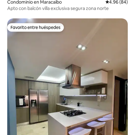
Condominio en Maracaibo
Calificación p
4.96 (84)
Apto con balcón villa exclusiva segura zona norte
Favorito entre huéspedes
Favorito entre huéspedes