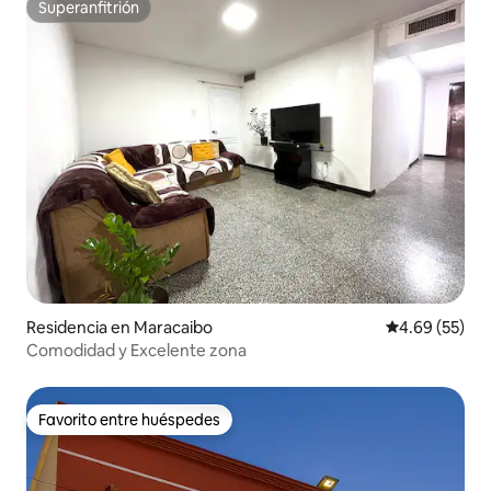
Superanfitrión
Superanfitrión
Residencia en Maracaibo
Calificación p
4.69 (55)
Comodidad y Excelente zona
Favorito entre huéspedes
Favorito entre huéspedes