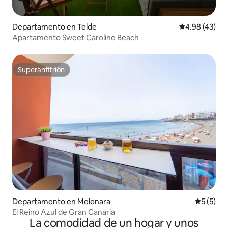
Departamento en Telde
Calificación 
4.98 (43)
Apartamento Sweet Caroline Beach
Superanfitrión
Superanfitrión
Departamento en Melenara
Calificac
5 (5)
El Reino Azul de Gran Canaria
La comodidad de un hogar y unos