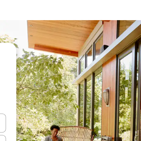
vegar usando las teclas de las flechas hacia arriba y hacia abajo, o b