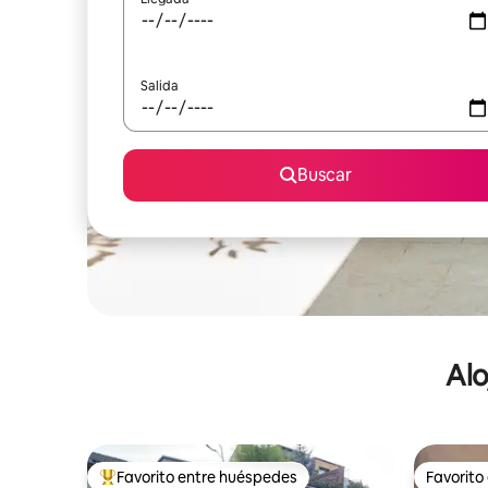
Salida
Buscar
Alo
Favorito entre huéspedes
Favorito
De los mejores en Favorito entre huéspedes
Favorito