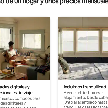
 de un hogar y unos precios mensuale
das digitales y
Incluimos tranquilidad
sionales de viaje
A veces el destino es el
alojamiento. Desde caba
amientos cómodos para
junto al acantilado hasta
as digitales y
tranquilas casas flotante