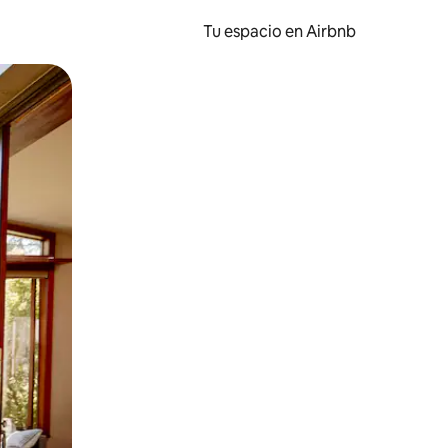
Tu espacio en Airbnb
ien tocando y deslizando la pantalla.