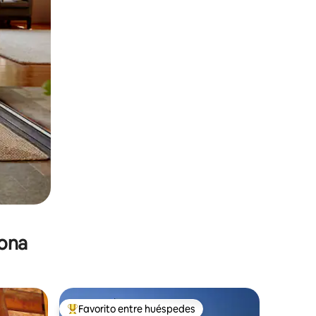
zona
Favorito entre huéspedes
De los mejores en Favorito entre huéspedes