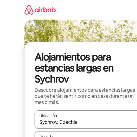
Ir
al
contenido
Alojamientos para
estancias largas en
Sychrov
Descubre alojamientos para estancias largas
que te harán sentir como en casa durante un
mes o más.
Ubicación
Cuando los resultados estén disponibles, podrás na
Llegada