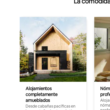
La comodidad
Alojamientos
Nóma
completamente
profe
amueblados
Aloj
nómad
Desde cabañas pacíficas en