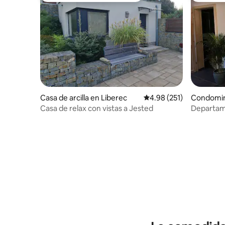
Casa de arcilla en Liberec
Calificación promedio: 
4.98 (251)
Condomin
Casa de relax con vistas a Jested
Departame
privado