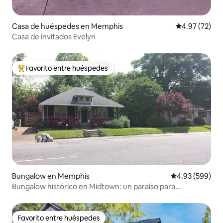
Casa de huéspedes en Memphis
Calificación 
4.97 (72)
Casa de invitados Evelyn
Favorito entre huéspedes
De los mejores en Favorito entre huéspedes
Bungalow en Memphis
Calificación pr
4.93 (599)
Bungalow histórico en Midtown: un paraíso para
caminantes
Favorito entre huéspedes
Favorito entre huéspedes