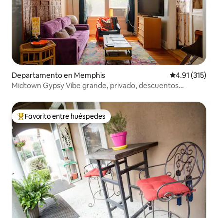
Departamento en Memphis
Calificación p
4.91 (315)
Midtown Gypsy Vibe grande, privado, descuentos
mensuales
Favorito entre huéspedes
De los mejores en Favorito entre huéspedes