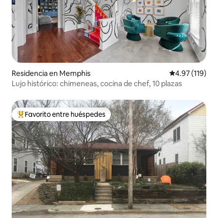
Residencia en Memphis
Calificación p
4.97 (119)
Lujo histórico: chimeneas, cocina de chef, 10 plazas
Favorito entre huéspedes
De los mejores en Favorito entre huéspedes