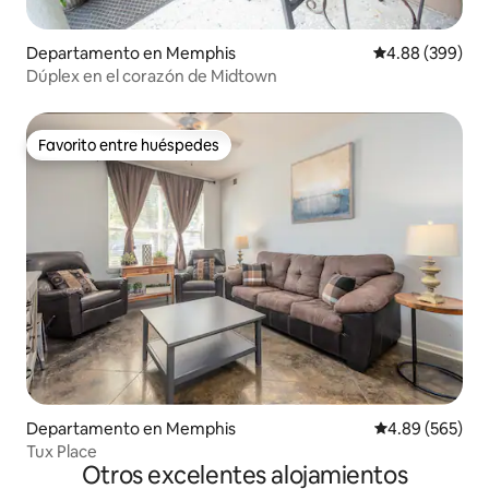
Departamento en Memphis
Calificación pr
4.88 (399)
Dúplex en el corazón de Midtown
Favorito entre huéspedes
Favorito entre huéspedes
Departamento en Memphis
Calificación pr
4.89 (565)
Tux Place
Otros excelentes alojamientos