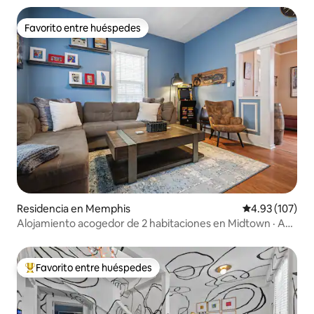
Favorito entre huéspedes
Favorito entre huéspedes
Residencia en Memphis
Calificación p
4.93 (107)
Alojamiento acogedor de 2 habitaciones en Midtown · A
poca distancia a pie de bares, restaurantes y cafeterías
Favorito entre huéspedes
De los mejores en Favorito entre huéspedes