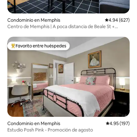
Condominio en Memphis
Calificación pr
4.94 (627)
Centro de Memphis | A poca distancia de Beale St +
estacionamiento GRATIS
Favorito entre huéspedes
De los mejores en Favorito entre huéspedes
Condominio en Memphis
Calificación p
4.95 (197)
Estudio Posh Pink - Promoción de agosto