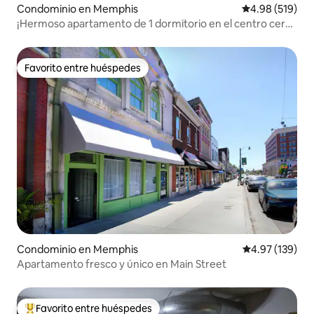
Condominio en Memphis
Calificación pr
4.98 (519)
¡Hermoso apartamento de 1 dormitorio en el centro cerca
de TODO!
Favorito entre huéspedes
Favorito entre huéspedes
Condominio en Memphis
Calificación p
4.97 (139)
Apartamento fresco y único en Main Street
Favorito entre huéspedes