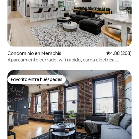
Condominio en Memphis
Calificación pr
4.88 (203)
Aparcamiento cerrado, wifi rápido, carga eléctrica,
moderno, con sala de juegos
Favorito entre huéspedes
Favorito entre huéspedes