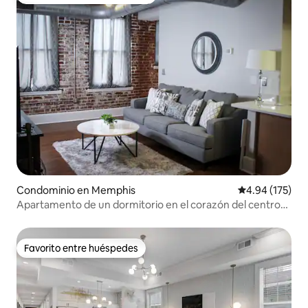
De los mejores en Favorito entre huéspedes
Condominio en Memphis
Calificación p
4.94 (175)
Apartamento de un dormitorio en el corazón del centro
de Memphis
Favorito entre huéspedes
Favorito entre huéspedes