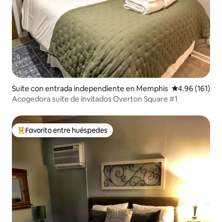
Suite con entrada independiente en Memphis
Calificación p
4.96 (161)
Acogedora suite de invitados Overton Square #1
Favorito entre huéspedes
De los mejores en Favorito entre huéspedes