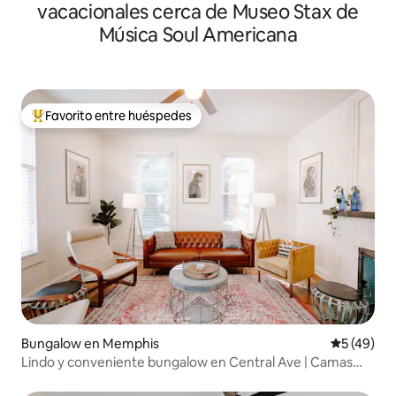
vacacionales cerca de Museo Stax de
Música Soul Americana
Favorito entre huéspedes
De los mejores en Favorito entre huéspedes
Bungalow en Memphis
Calificaci
5 (49)
Lindo y conveniente bungalow en Central Ave | Camas
tamaño king