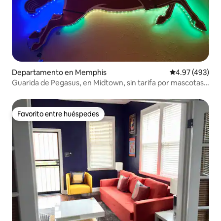
Departamento en Memphis
Calificación pr
4.97 (493)
Guarida de Pegasus, en Midtown, sin tarifa por mascotas,
sin tareas
Favorito entre huéspedes
Favorito entre huéspedes