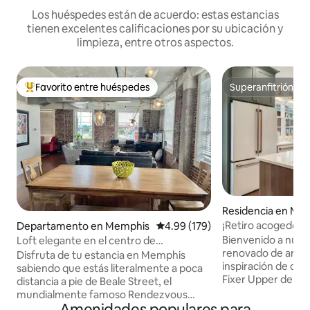
Los huéspedes están de acuerdo: estas estancias
tienen excelentes calificaciones por su ubicación y
limpieza, entre otros aspectos.
Favorito entre huéspedes
Superanfitrión
De los mejores en Favorito entre huéspedes
Superanfitrión
Residencia en Me
¡Retiro acogedor 
Departamento en Memphis
Calificación promedio: 4.99 de 5
4.99 (179)
Bienvenido a nues
Loft elegante en el centro de
renovado de arriba
Memphis/Estacionamiento
Disfruta de tu estancia en Memphis
inspiración de di
gratuito/Cerca de Beale
sabiendo que estás literalmente a poca
Fixer Upper de HG
distancia a pie de Beale Street, el
encanto de las ac
mundialmente famoso Rendezvous
y relájate en la gr
Amenidades populares para
BBQ, FedEx Forum, Sun Studio, Museo