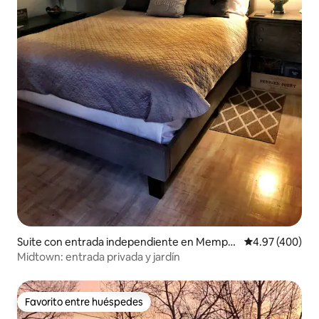
Suite con entrada independiente en Memphi
Calificación pr
4.97 (400)
s
Midtown: entrada privada y jardín
Favorito entre huéspedes
Favorito entre huéspedes