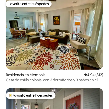
Favorito entre huéspedes
Favorito entre huéspedes
Residencia en Memphis
Calificación p
4.94 (312)
Casa de estilo colonial con 3 dormitorios y 3 baños en el
centro de la ciudad
Favorito entre huéspedes
De los mejores en Favorito entre huéspedes