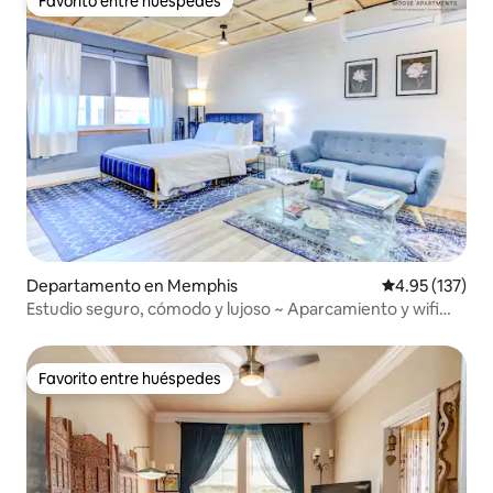
Favorito entre huéspedes
Favorito entre huéspedes
Departamento en Memphis
Calificación p
4.95 (137)
Estudio seguro, cómodo y lujoso ~ Aparcamiento y wifi
GRATIS
Favorito entre huéspedes
Favorito entre huéspedes