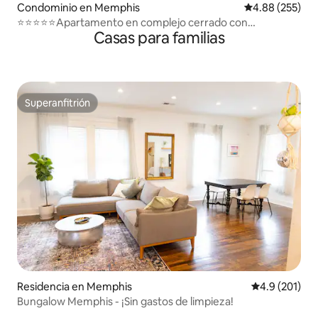
Condominio en Memphis
Calificación pr
4.88 (255)
⭐️⭐️⭐️⭐️⭐️Apartamento en complejo cerrado con
Casas para familias
aparcamiento gratuito⭐️⭐️⭐️⭐️⭐️
Superanfitrión
Superanfitrión
Residencia en Memphis
Calificación 
4.9 (201)
Bungalow Memphis - ¡Sin gastos de limpieza!