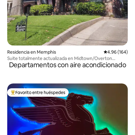
Residencia en Memphis
Calificación pr
4.96 (164)
Suite totalmente actualizada en Midtown/Overton
Departamentos con aire acondicionado
Square. P
Favorito entre huéspedes
De los mejores en Favorito entre huéspedes