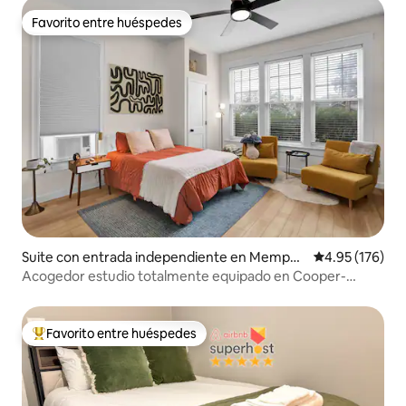
Favorito entre huéspedes
Favorito entre huéspedes
Suite con entrada independiente en Memphi
Calificación p
4.95 (176)
s
Acogedor estudio totalmente equipado en Cooper-
Young, Midtown
Favorito entre huéspedes
De los mejores en Favorito entre huéspedes