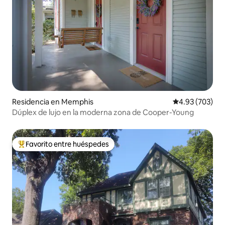
Residencia en Memphis
Calificación pr
4.93 (703)
Dúplex de lujo en la moderna zona de Cooper-Young
Favorito entre huéspedes
De los mejores en Favorito entre huéspedes