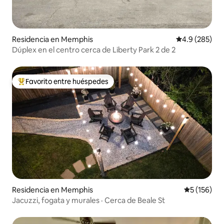
Residencia en Memphis
Calificación p
4.9 (285)
Dúplex en el centro cerca de Liberty Park 2 de 2
Favorito entre huéspedes
De los mejores en Favorito entre huéspedes
Residencia en Memphis
Calificació
5 (156)
Jacuzzi, fogata y murales · Cerca de Beale St