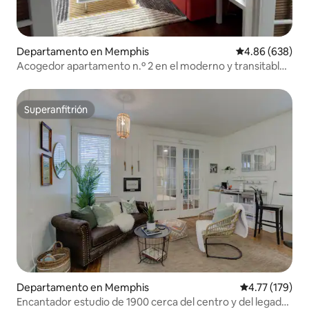
Departamento en Memphis
Calificación pr
4.86 (638)
Acogedor apartamento n.º 2 en el moderno y transitable
Cooper Young
Superanfitrión
Superanfitrión
Departamento en Memphis
Calificación p
4.77 (179)
Encantador estudio de 1900 cerca del centro y del legado