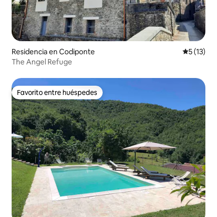
Residencia en Codiponte
Calificaci
5 (13)
The Angel Refuge
Favorito entre huéspedes
Favorito entre huéspedes