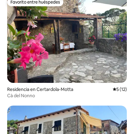
Favorito entre huéspedes
Favorito entre huéspedes
Residencia en Certardola-Motta
Calificaci
5 (12)
Cà del Nonno