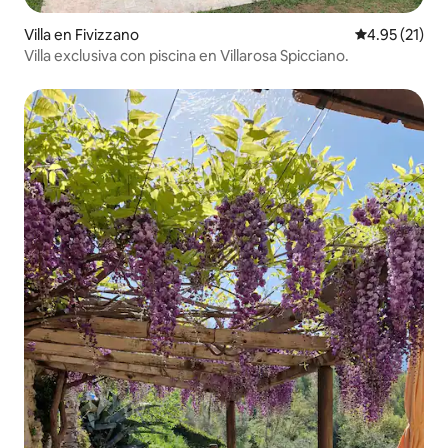
Villa en Fivizzano
Calificación 
4.95 (21)
Villa exclusiva con piscina en Villarosa Spicciano.