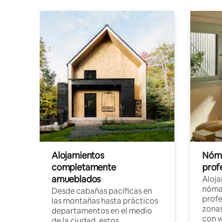
Alojamientos
Nóma
completamente
profe
amueblados
Aloj
nómad
Desde cabañas pacíficas en
profe
las montañas hasta prácticos
zonas
departamentos en el medio
con w
de la ciudad, estos