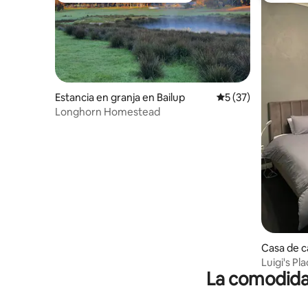
Estancia en granja en Bailup
Calificación promed
5 (37)
Longhorn Homestead
Casa de 
Luigi's Pl
La comodidad
personas