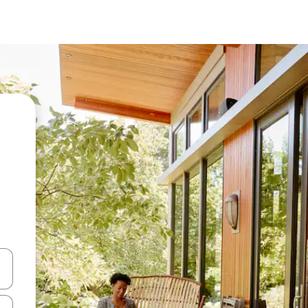
vegar usando las teclas de las flechas hacia arriba y hacia abajo, o b