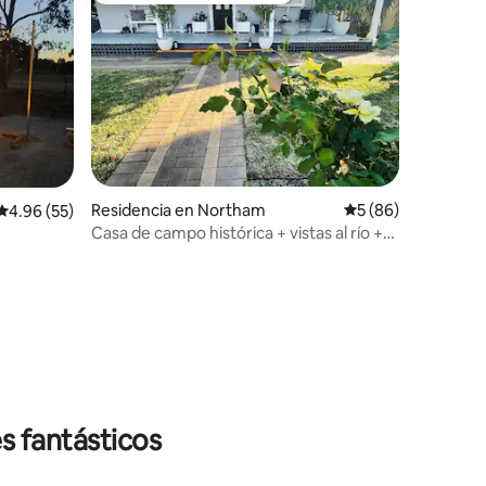
Residencia en Northam
Calificación promed
5 (86)
Calificación promedio: 4.96 de 5; 55 evaluaciones
4.96 (55)
Casa de campo histórica + vistas al río +
piscina
iones
s fantásticos