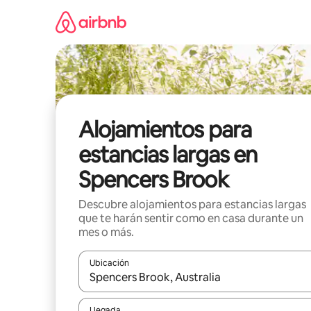
Ir
al
contenido
Alojamientos para
estancias largas en
Spencers Brook
Descubre alojamientos para estancias largas
que te harán sentir como en casa durante un
mes o más.
Ubicación
Cuando los resultados estén disponibles, podrás na
Llegada