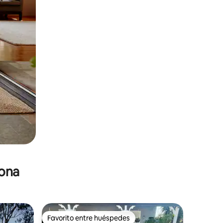
zona
Favorito entre huéspedes
re huéspedes
Favorito entre huéspedes