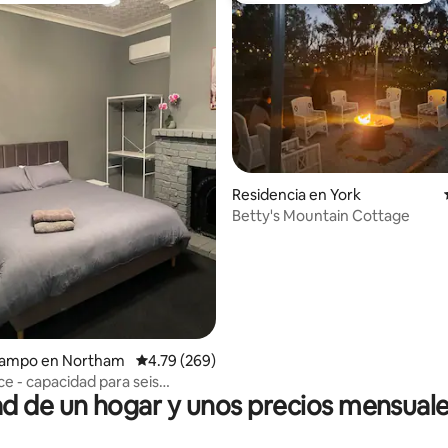
io: 5 de 5; 37 evaluaciones
Residencia en York
Betty's Mountain Cottage
campo en Northam
Calificación promedio: 4.79 de 5; 269 evaluac
4.79 (269)
ace - capacidad para seis
 de un hogar y unos precios mensuale
 con comodidad