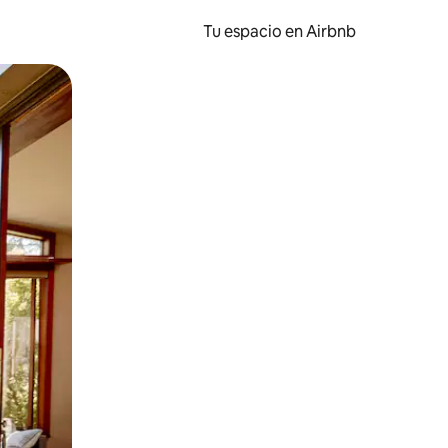
Tu espacio en Airbnb
ien tocando y deslizando la pantalla.