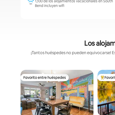
1,100 de los alojamientos vacacionales en South
Bend incluyen wifi
Los alojam
¡Tantos huéspedes no pueden equivocarse! Est
Favorito entre huéspedes
Favor
Favorito entre huéspedes
De los m