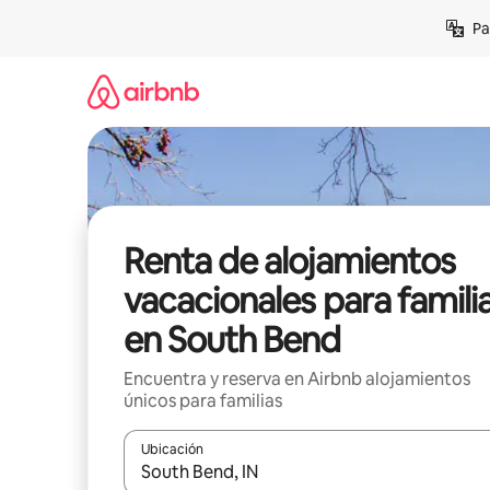
Ir
Pa
al
contenido
Renta de alojamientos
vacacionales para famili
en South Bend
Encuentra y reserva en Airbnb alojamientos
únicos para familias
Ubicación
Cuando los resultados estén disponibles, podrás na