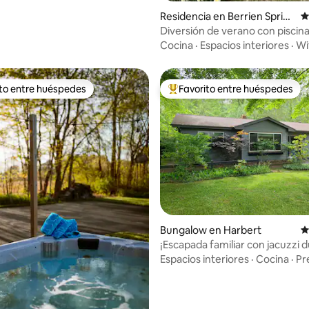
Residencia en Berrien Spring
C
s
Diversión de verano con piscin
climatizada | Jacuzzi | ¡18 acres!
Cocina
·
Espacios interiores
·
Wi
ito entre huéspedes
Favorito entre huéspedes
ejores en Favorito entre huéspedes
De los mejores en Favorito ent
 5.0 de 5; 152 evaluaciones
Bungalow en Harbert
C
¡Escapada familiar con jacuzzi 
todo el año!
Espacios interiores
·
Cocina
·
Pr