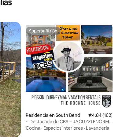
lias
Superanfitrión
Superanfitrión
iones
Residencia en South Bend
Calificación promedio: 
4.84 (162)
~ Destacado de CBS ~ JACUZZI ENORME
| CINE | Fogata
Cocina
·
Espacios interiores
·
Lavandería