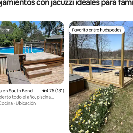
jamientos con jacuzzi ideales para fami
itrión
Favorito entre huéspedes
itrión
Favorito entre huéspedes
4.97 de 5; 134 evaluaciones
a en South Bend
Calificación promedio: 4.76 de 5; 131 evaluac
4.76 (131)
ierto todo el año, piscina
3 dormitorios y bar
Cocina
·
Ubicación