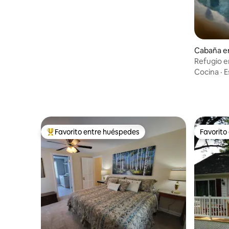
Cabaña e
Refugio e
artístico 
Cocina
·
E
Favorito entre huéspedes
Favorito
De los mejores en Favorito entre huéspedes
Favorito