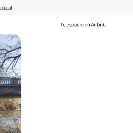
riginal
Tu espacio en Airbnb
ien tocando y deslizando la pantalla.