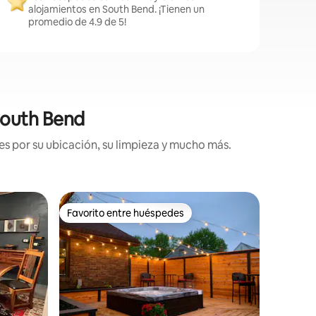
alojamientos en South Bend. ¡Tienen un
promedio de 4.9 de 5!
 South Bend
es por su ubicación, su limpieza y mucho más.
Minicasa
Favorito entre huéspedes
Favorit
Favorito entre huéspedes
Favorit
Vida en u
Dame | C
Bienveni
Portage,
ubicado 
Bend, Ind
de Notre Dame! Cons
Cocina
·
sostenibl