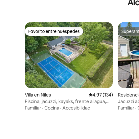
Alo
Favorito entre huéspedes
Superanf
Favorito entre huéspedes
Superanf
Villa en Niles
Calificación promedio: 
4.97 (134)
Residenci
Piscina, jacuzzi, kayaks, frente al agua,
Jacuzzi ab
suroeste de Míchigan
exterior, 
Familiar
·
Cocina
·
Accesibilidad
Familiar
·