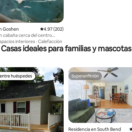
n Goshen
Calificación promedio: 4.97 de 5; 202 evaluac
4.97 (202)
n cabaña cerca del centro
de Goshen, limpio y tranquilo
spacios interiores
·
Calefacción
Casas ideales para familias y mascotas
 entre huéspedes
Superanfitrión
 entre huéspedes
Superanfitrión
Residencia en South Bend
C