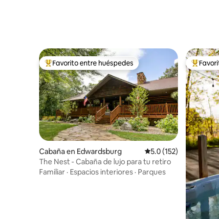
Favorito entre huéspedes
Favor
De los mejores en Favorito entre huéspedes
De los m
Cabaña en Edwardsburg
Calificación promedio:
5.0 (152)
The Nest - Cabaña de lujo para tu retiro
Familiar
·
Espacios interiores
·
Parques