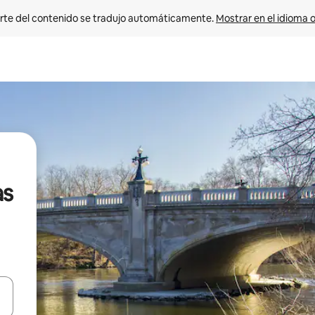
rte del contenido se tradujo automáticamente. 
Mostrar en el idioma o
as
vegar usando las teclas de las flechas hacia arriba y hacia abajo, o b