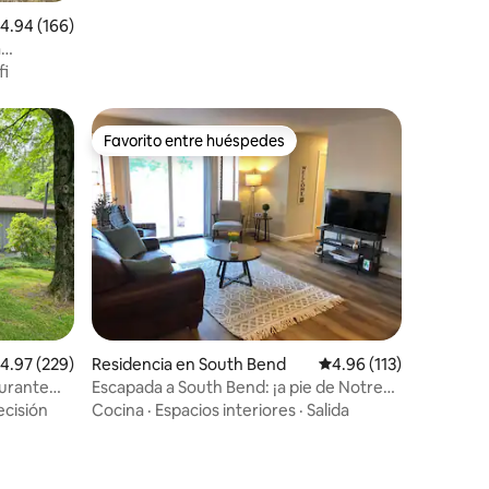
alificación promedio: 4.94 de 5; 166 evaluaciones
4.94 (166)
a
fi
Favorito entre huéspedes
re huéspedes
Favorito entre huéspedes
alificación promedio: 4.97 de 5; 229 evaluaciones
4.97 (229)
Residencia en South Bend
Calificación promedio:
4.96 (113)
durante
Escapada a South Bend: ¡a pie de Notre
Dame!
ecisión
Cocina
·
Espacios interiores
·
Salida