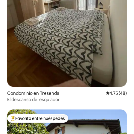
Condominio en Tresenda
Calificación 
4.75 (48)
El descanso del esquiador
Favorito entre huéspedes
De los mejores en Favorito entre huéspedes