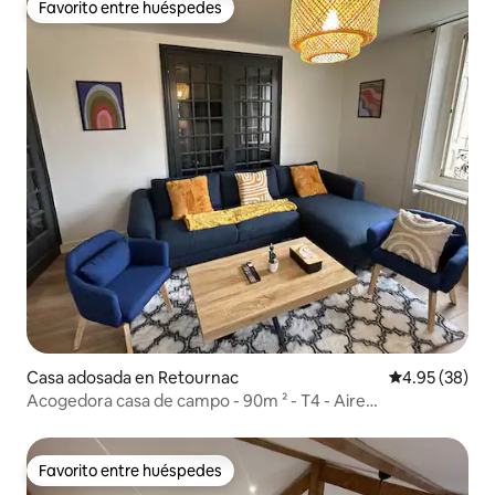
Favorito entre huéspedes
Favorito entre huéspedes
Casa adosada en Retournac
Calificación p
4.95 (38)
Acogedora casa de campo - 90m ² - T4 - Aire
acondicionado - Totalmente equipado
Favorito entre huéspedes
Favorito entre huéspedes