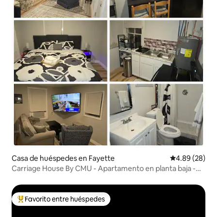
Casa de huéspedes en Fayette
Calificación p
4.89 (28)
Carriage House By CMU - Apartamento en planta baja -
TV de 70 pulgadas - Cama tamaño king
Favorito entre huéspedes
De los mejores en Favorito entre huéspedes