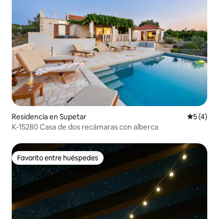
Residencia en Supetar
Calificac
5 (4)
K-15280 Casa de dos recámaras con alberca
Favorito entre huéspedes
Favorito entre huéspedes