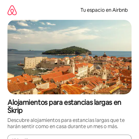
Ir
al
Tu espacio en Airbnb
contenido
Alojamientos para estancias largas en
Škrip
Descubre alojamientos para estancias largas que te
harán sentir como en casa durante un mes o más.