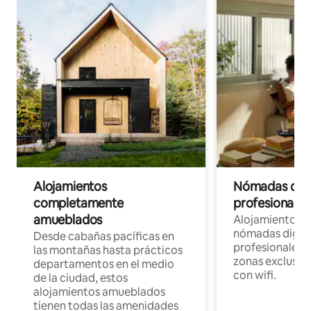
Alojamientos
Nómadas digit
completamente
profesionales 
amueblados
Alojamientos 
nómadas digita
Desde cabañas pacíficas en
profesionales d
las montañas hasta prácticos
zonas exclusiva
departamentos en el medio
con wifi.
de la ciudad, estos
alojamientos amueblados
tienen todas las amenidades