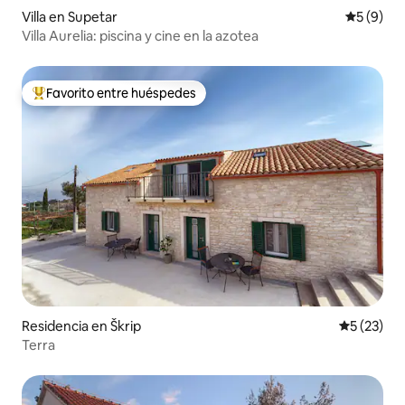
Villa en Supetar
Calificac
5 (9)
Villa Aurelia: piscina y cine en la azotea
Favorito entre huéspedes
De los mejores en Favorito entre huéspedes
Residencia en Škrip
Calificaci
5 (23)
Terra