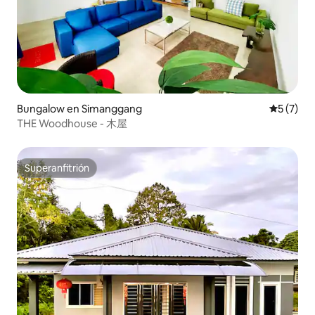
Bungalow en Simanggang
Calificac
5 (7)
THE Woodhouse - 木屋
Superanfitrión
Superanfitrión