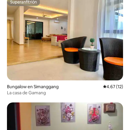
Superanfitrión
Superanfitrión
Bungalow en Simanggang
Calificación 
4.67 (12)
La casa de Gamang