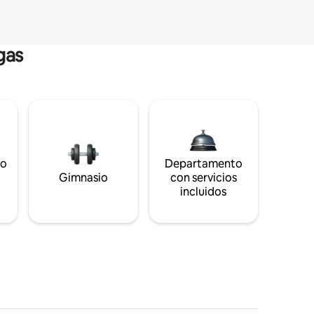
gas
to
Departamento
s
Gimnasio
con servicios
incluidos