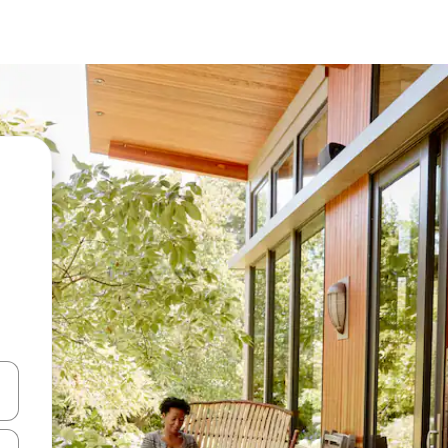
vegar usando las teclas de las flechas hacia arriba y hacia abajo, o b