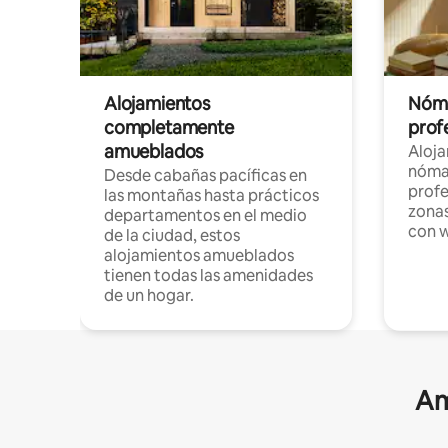
Alojamientos
Nóma
completamente
profe
amueblados
Aloj
nómad
Desde cabañas pacíficas en
profe
las montañas hasta prácticos
zonas
departamentos en el medio
con w
de la ciudad, estos
alojamientos amueblados
tienen todas las amenidades
de un hogar.
Am