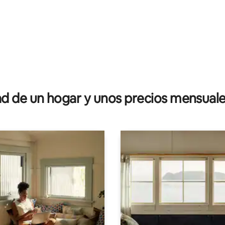
: 4.75 de 5; 8 evaluaciones
 de un hogar y unos precios mensuale