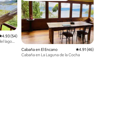
Calificación promedio: 4.93 de 5; 54 evaluaciones
4.93 (54)
el lago
Cabaña en El Encano
Calificación promedio
4.91 (46)
Cabaña en La Laguna de la Cocha
iones