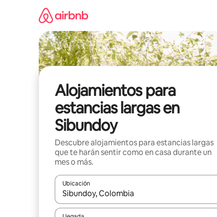
Ir
al
contenido
Alojamientos para
estancias largas en
Sibundoy
Descubre alojamientos para estancias largas
que te harán sentir como en casa durante un
mes o más.
Ubicación
Cuando los resultados estén disponibles, podrás na
Llegada