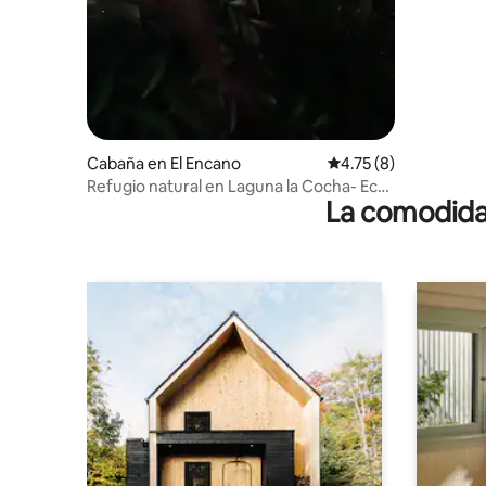
Cabaña en El Encano
Calificación promedio
4.75 (8)
Refugio natural en Laguna la Cocha- Eco
La comodidad
Fibonacci