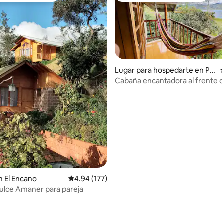
Lugar para hospedarte en Pa
sto
Cabaña encantadora al frente d
Guamuez
 El Encano
Calificación promedio: 4.94 de 5; 177 evaluac
4.94 (177)
Cabaña Dulce Amaner para pareja