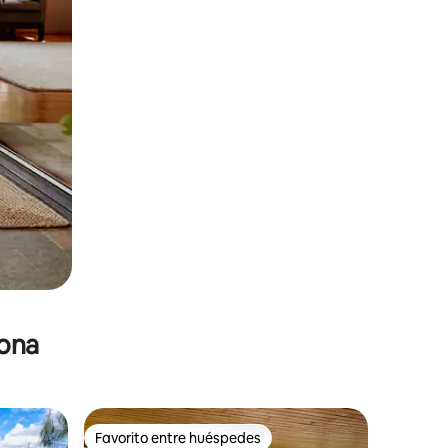
zona
Favorito entre huéspedes
Favorito entre huéspedes