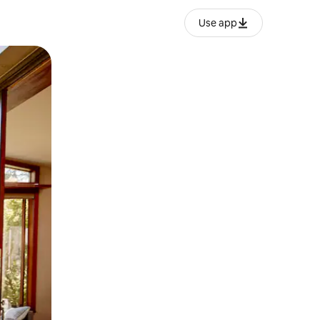
Use app
ien tocando y deslizando la pantalla.