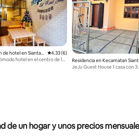
n de hotel en Siantar
Calificación promedio: 4.33 de 5; 6 evaluac
4.33 (6)
ómodo hotel en el centro de la
Residencia en Kecamatan Siant
n cafetería.
Utara
JeJu Guest House 1 casa con 3
dormitorios
 de un hogar y unos precios mensuale