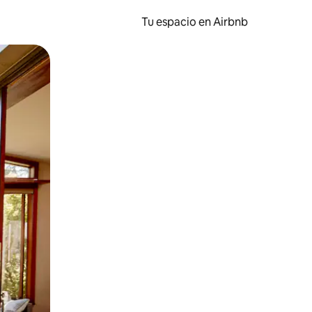
Tu espacio en Airbnb
ien tocando y deslizando la pantalla.