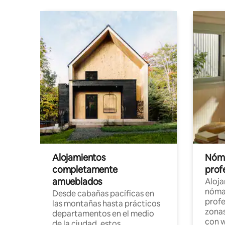
Alojamientos
Nóma
completamente
profe
amueblados
Aloj
nómad
Desde cabañas pacíficas en
profe
las montañas hasta prácticos
zonas
departamentos en el medio
con w
de la ciudad, estos