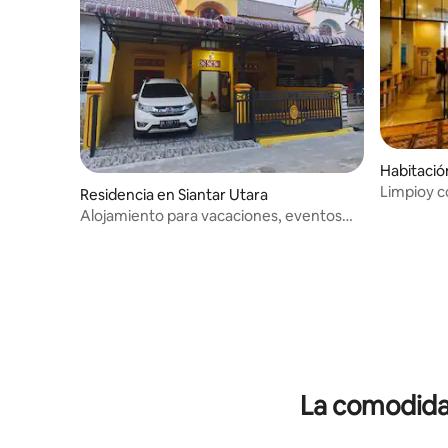
Habitació
Timur
Limpioy c
Residencia en Siantar Utara
ciudad co
Alojamiento para vacaciones, eventos
familiares y relajantes
La comodidad