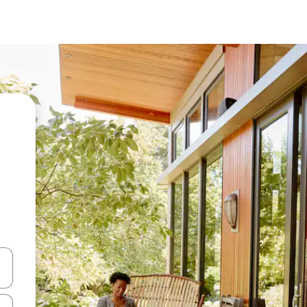
vegar usando las teclas de las flechas hacia arriba y hacia abajo, o b