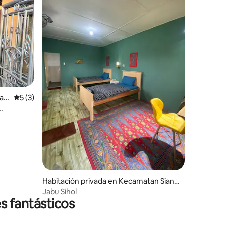
iones
ar
Calificación promedio: 5 de 5; 3 evaluaciones
5 (3)
Habitación privada en Kecamatan Siant
ar Marimbun
Jabu Sihol
s fantásticos