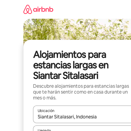
Ir
al
contenido
Alojamientos para
estancias largas en
Siantar Sitalasari
Descubre alojamientos para estancias largas
que te harán sentir como en casa durante un
mes o más.
Ubicación
Cuando los resultados estén disponibles, podrás na
Llegada