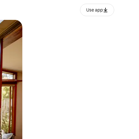
Use app
ien tocando y deslizando la pantalla.