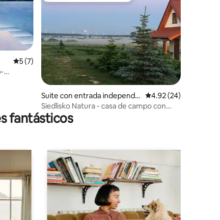
Calificación promedio: 5 de 5; 7 evaluaciones
5 (7)
-
s
Suite con entrada independie
Calificación promedio:
4.92 (24)
iones
nte en Żukowo Morskie
Siedlisko Natura - casa de campo con
s fantásticos
vista