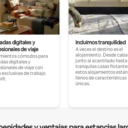
das digitales y
Incluimos tranquilidad
sionales de viaje
A veces el destino es el
alojamiento. Desde caba
amientos cómodos para
junto al acantilado hasta
as digitales y
tranquilas casas flotante
sionales de viaje con
estos alojamientos están
 exclusivas de trabajo
llenos de características
ifi.
únicas.
enidades y ventajas para estancias lar