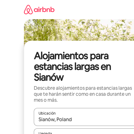
Ir
al
contenido
Alojamientos para
estancias largas en
Sianów
Descubre alojamientos para estancias largas
que te harán sentir como en casa durante un
mes o más.
Ubicación
Cuando los resultados estén disponibles, podrás na
Llegada