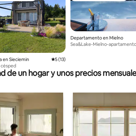
Departamento en Mielno
Sea&Lake-Mielno-apartamento
estacionamiento- para animale
io: 5 de 5; 67 evaluaciones
a en Sieciemin
Calificación promedio: 5 de 5; 13 evaluac
5 (13)
l césped
 de un hogar y unos precios mensuale