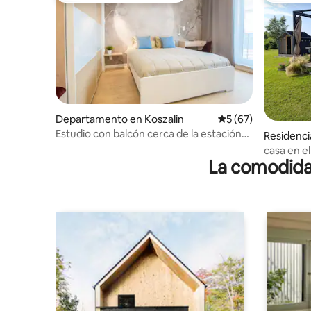
Departamento en Koszalin
Calificación promed
5 (67)
Estudio con balcón cerca de la estación
Residenci
de tren/aparcamiento gratuito
casa en e
La comodidad