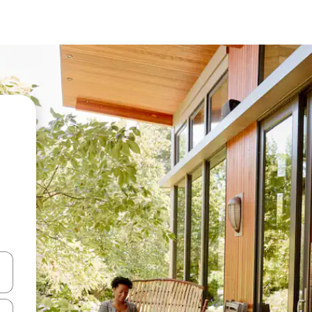
vegar usando las teclas de las flechas hacia arriba y hacia abajo, o b