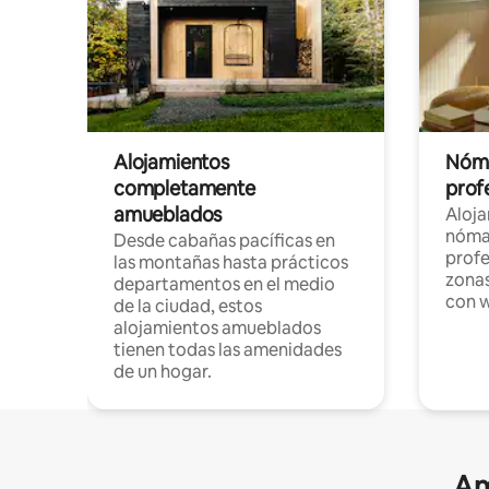
Alojamientos
Nóma
completamente
profe
amueblados
Aloj
nómad
Desde cabañas pacíficas en
profe
las montañas hasta prácticos
zonas
departamentos en el medio
con w
de la ciudad, estos
alojamientos amueblados
tienen todas las amenidades
de un hogar.
Am