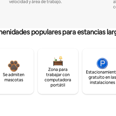
velocidad y área de trabajo.
a
c
enidades populares para estancias lar
Zona para
Estacionamien
Se admiten
trabajar con
gratuito en la
mascotas
computadora
instalaciones
portátil