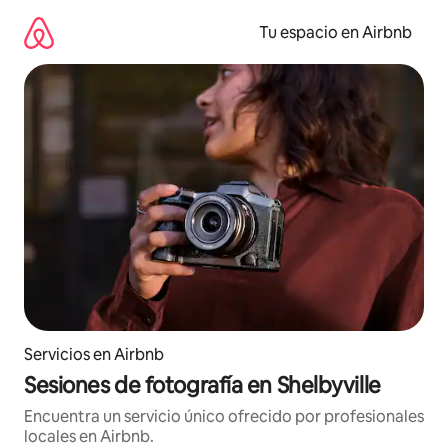
Ir
al
Tu espacio en Airbnb
contenido
Servicios en Airbnb
Sesiones de fotografía en Shelbyville
Encuentra un servicio único ofrecido por profesionales
locales en Airbnb.