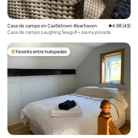
Casa de campo en Castletown-Bearhaven
Calificación 
4.98 (43)
Casa de campo Laughing Seagull + sauna privada
Favorito entre huéspedes
De los mejores en Favorito entre huéspedes