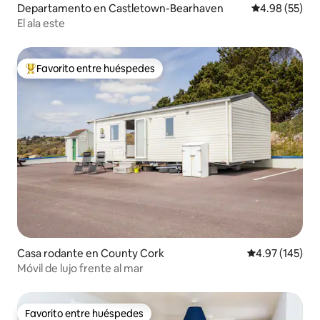
Departamento en Castletown-Bearhaven
Calificación p
4.98 (55)
El ala este
Favorito entre huéspedes
De los mejores en Favorito entre huéspedes
Casa rodante en County Cork
Calificación p
4.97 (145)
Móvil de lujo frente al mar
Favorito entre huéspedes
Favorito entre huéspedes