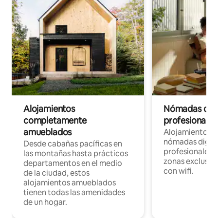
Alojamientos
Nómadas digit
completamente
profesionales 
amueblados
Alojamientos 
nómadas digita
Desde cabañas pacíficas en
profesionales d
las montañas hasta prácticos
zonas exclusiva
departamentos en el medio
con wifi.
de la ciudad, estos
alojamientos amueblados
tienen todas las amenidades
de un hogar.