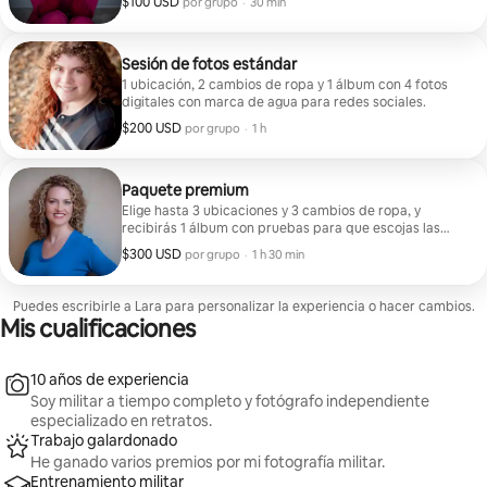
$100 USD
$100 USD por grupo
,
por grupo
·
30 min
Sesión de fotos estándar
1 ubicación, 2 cambios de ropa y 1 álbum con 4 fotos
digitales con marca de agua para redes sociales.
$200 USD
$200 USD por grupo
,
por grupo
·
1 h
Paquete premium
Elige hasta 3 ubicaciones y 3 cambios de ropa, y
recibirás 1 álbum con pruebas para que escojas las
que más te gusten. Este paquete incluye 10 fotos
$300 USD
$300 USD por grupo
,
por grupo
·
1 h 30 min
digitales para las redes sociales.
Puedes escribirle a Lara para personalizar la experiencia o hacer cambios.
Mis cualificaciones
10 años de experiencia
Soy militar a tiempo completo y fotógrafo independiente
especializado en retratos.
Trabajo galardonado
He ganado varios premios por mi fotografía militar.
Entrenamiento militar