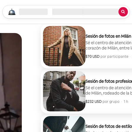
Comienza a explorar
Ubicación
Llegada / Salida
Tipo de servicio
Sesión de fotos en Milán
Sé el centro de atención
corazón de Milán, entre 
Galleria Vittorio Emanue
$70 USD
$70 USD por participante
,
por participante
·
profesionalmente, perfec
inolvidable. Ya sea para 
simplemente para sentirt
ciudades más emblemáti
llevarte a casa fotos 
Sesión de fotos profesio
Sé el centro de atención
de Milán, rodeado de la 
atemporal de la Galleria 
$232 USD
$232 USD por grupo
,
por grupo
·
1 h
Castello Sforzesco. Reci
profesionalmente, que ca
más impresionantes de l
duraderos, para tener un
celebrarte.
Sesión de fotos de estil