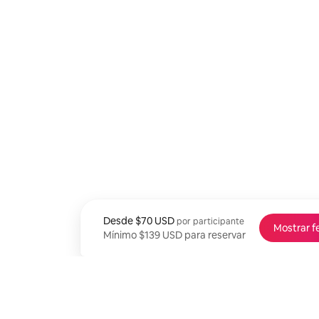
Desde
Desde $70 USD por participante
$70 USD
por participante
Mostrar f
Mínimo $139 USD para reservar
Mínimo $139 USD para reservar