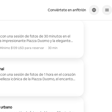
Conviértete en anfitrión
 con una sesión de fotos de 30 minutos en el
la impresionante Piazza Duomo y la elegante
le II. Capturaremos 10 tomas únicas y editadas
Mínimo $139 USD para reservar
·
30 min
tas para contar tu historia en un entorno
Mínimo $139 USD para reservar
un recuerdo especial, una foto de perfil fresca o
e como la estrella que eres en una de las
cas del mundo, esta es tu oportunidad de
verdaderamente memorables.
nal
 con una sesión de fotos de 1 hora en el corazón
belleza icónica de la Piazza Duomo, el encanto
Vittorio Emanuele II y la elegancia histórica del
birás 15 fotos impresionantes, editadas
pturan tu mejor yo en algunos de los lugares
a ciudad. Ya sea para crear recuerdos
 perfil nuevo y atrevido o simplemente para
o urbano