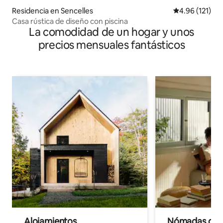
Residencia en Sencelles
Calificación p
4.96 (121)
Casa rústica de diseño con piscina
La comodidad de un hogar y unos
precios mensuales fantásticos
Alojamientos
Nómadas digit