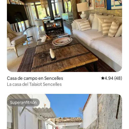
Casa de campo en Sencelles
Calificación p
4.94 (48)
La casa del Talaiot Sencelles
Superanfitrión
Superanfitrión