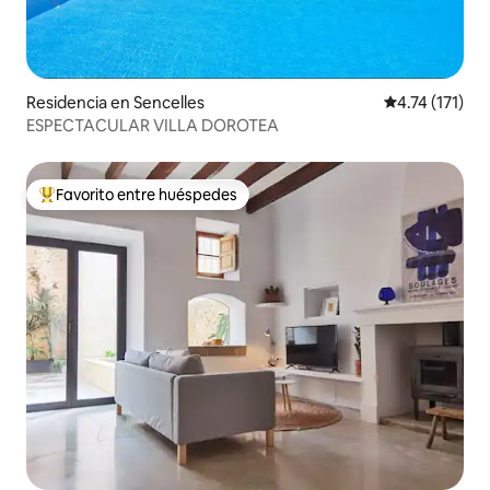
Residencia en Sencelles
Calificación p
4.74 (171)
ESPECTACULAR VILLA DOROTEA
Favorito entre huéspedes
De los mejores en Favorito entre huéspedes