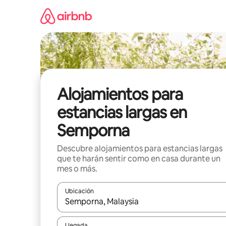
Ir
al
contenido
Alojamientos para
estancias largas en
Semporna
Descubre alojamientos para estancias largas
que te harán sentir como en casa durante un
mes o más.
Ubicación
Cuando los resultados estén disponibles, podrás na
Llegada