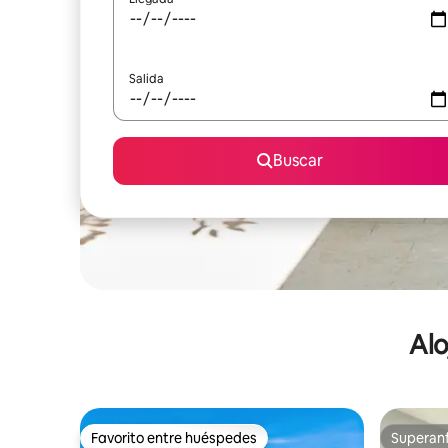
Salida
Buscar
Alo
Favorito entre huéspedes
Superanf
Favorito entre huéspedes
Superanf