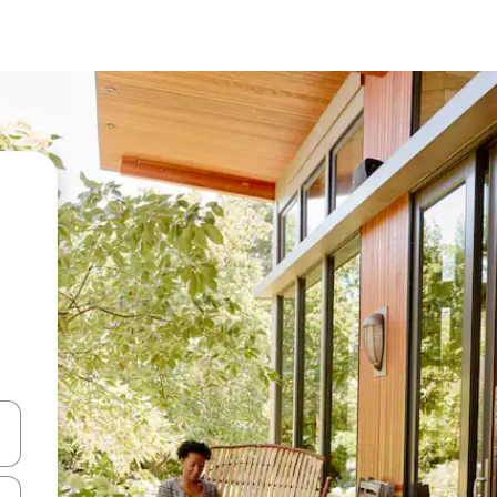
vegar usando las teclas de las flechas hacia arriba y hacia abajo, o b