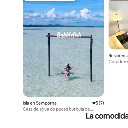
Residenc
Coral In
Isla en Semporna
Calificación prome
5 (7)
Casa de agua de peces burbuja de
La comodidad
Xianbenna (tres comidas + snorkel +
tobogán + barco de cristal)