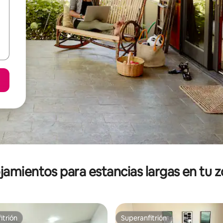
jamientos para estancias largas en tu 
itrión
Superanfitrión
itrión
Superanfitrión