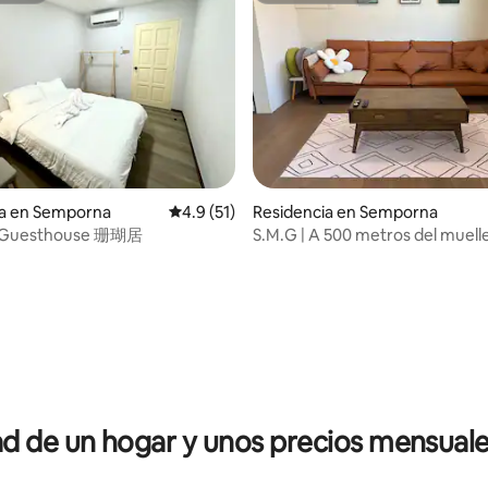
ia en Semporna
Calificación promedio: 4.9 de 5; 51 evaluac
4.9 (51)
Residencia en Semporna
n Guesthouse 珊瑚居
S.M.G | A 500 metros del muell
Pelancong | A 700 metros de la
dio: 5 de 5; 7 evaluaciones
 de un hogar y unos precios mensuale