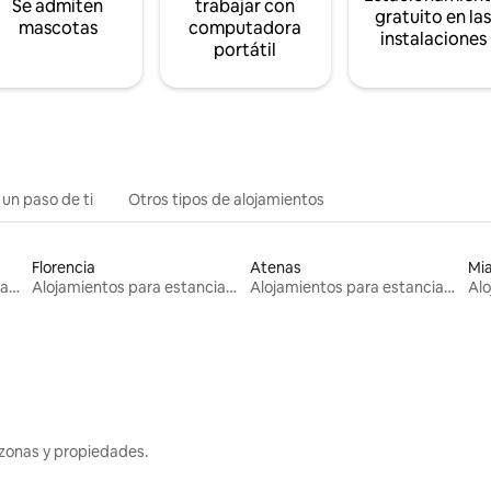
Se admiten
trabajar con
gratuito en la
mascotas
computadora
instalaciones
portátil
 un paso de ti
Otros tipos de alojamientos
Florencia
Atenas
Mi
Alojamientos para estancias largas
Alojamientos para estancias largas
Alojamientos para estancias largas
zonas y propiedades.