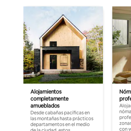
Alojamientos
Nóma
completamente
profe
amueblados
Aloj
nómad
Desde cabañas pacíficas en
profe
las montañas hasta prácticos
zonas
departamentos en el medio
con w
de la ciudad, estos