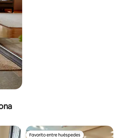
zona
Favorito entre huéspedes
Favorito entre huéspedes