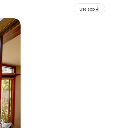
Use app
ien tocando y deslizando la pantalla.