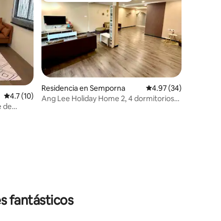
Residencia en Semporna
Calificación promedio:
4.97 (34)
iones
Calificación promedio: 4.7 de 5; 10 evaluaciones
4.7 (10)
Ang Lee Holiday Home 2, 4 dormitorios
e de
en San Benna Amli [con cocina | 1.3 km
 ciudad
del muelle de Haifeng]
s fantásticos