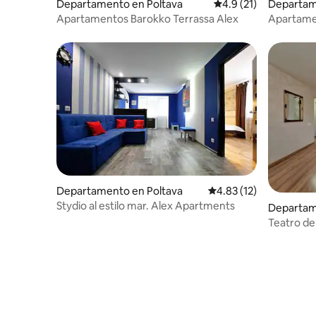
Departamento en Poltava
Calificación promedio
4.9 (21)
Departam
Apartamentos Barokko Terrassa Alex
Apartamen
de la ciud
Departamento en Poltava
Calificación promedio:
4.83 (12)
Stydio al estilo mar. Alex Apartments
Departam
Teatro de
Alex Apa