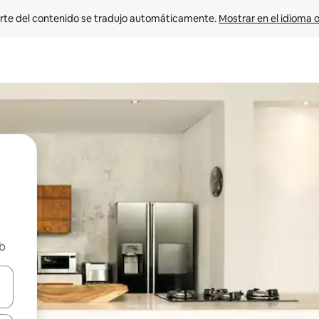
rte del contenido se tradujo automáticamente. 
Mostrar en el idioma o
nb
vegar usando las teclas de las flechas hacia arriba y hacia abajo, o b