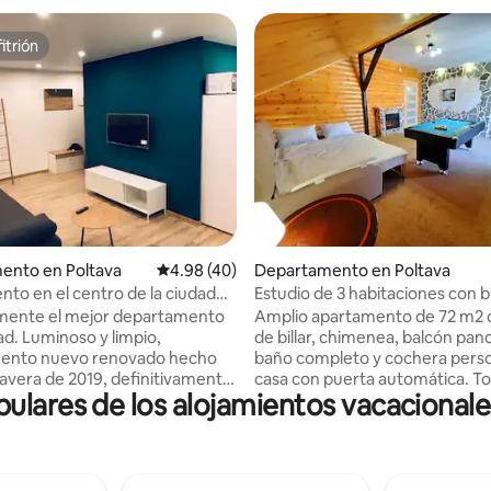
itrión
itrión
ento en Poltava
Calificación promedio: 4.98 de 5; 40 evaluac
4.98 (40)
Departamento en Poltava
to en el centro de la ciudad
Estudio de 3 habitaciones con bil
centro de Poltava
mente el mejor departamento
Amplio apartamento de 72 m2
ad. Luminoso y limpio,
de billar, chimenea, balcón pan
ento nuevo renovado hecho
baño completo y cochera perso
mavera de 2019, definitivamente
casa con puerta automática. Todo el
lares de los alojamientos vacacional
á independientemente del
lugar está en una ubicación cén
 de tu llegada. Pasamos mucho
Todo el grupo disfrutará de un f
 para hacer un departamento
acceso a todo, desde todos los 
nto para una visita corta como
Hay un GARAJE con una puert
estancia larga. El departamento
automática justo afuera de la c