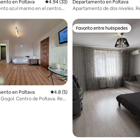
: 4.9 de 5; 21 evaluaciones
ento en Poltava
Calificación promedio: 4.94 de 5; 33 evaluac
4.94 (33)
Departamento en Poltava
to azul marino en el centro
Apartamento de dos niveles. R
ad
Apartments
Favorito entre huéspedes
Favorito entre huéspedes
 4.83 de 5; 12 evaluaciones
ento en Poltava
Calificación promedio: 4.8 de 5; 5 evaluac
4.8 (5)
 Gogol. Centro de Poltava. Red
rtment