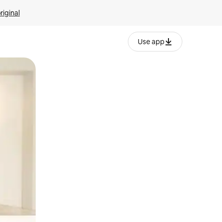
riginal
Use app
ien tocando y deslizando la pantalla.