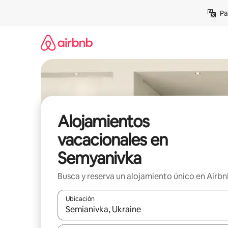
Ir
Pa
al
contenido
Alojamientos
vacacionales en
Semyanivka
Busca y reserva un alojamiento único en Airb
Ubicación
Cuando los resultados estén disponibles, podrás na