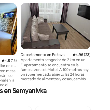
Departam
Acogedor
Nido acog
las últim
acondici
todo par
pareja, u
negocios
limpio. Dos habitaciones: una habitación
estudio y
Departamento en Poltava
Calificación promedio:
4.96 (23)
dobles. Toda la infraestructura cercana,
Apartamento acogedor de 2 km en un
iones
Calificación promedio: 4.8 de 5; 15 evaluaciones
4.8 (15)
restaura
motel con Euro-reparación.
El apartamento se encuentra en la
La atmósf
lar en el
famosa zona deMotel. A 100 metros hay
positiva
 con mesa
un supermercado abierto las 24 horas,
sensación
orámico,
mercado de alimentos y cosas, cambio
nal en la
de divisas, bancos,restaurante, cafetería,
clínicas dentales, paradas de autobús en
es en Semyanivka
trica.
cualquier dirección. Estación de
ácil
autobuses en 4 paradas. En 7 paradas el
servicios.
mercado central. El departamento está
a
en el segundo piso. La cocina está
asa. Mesa