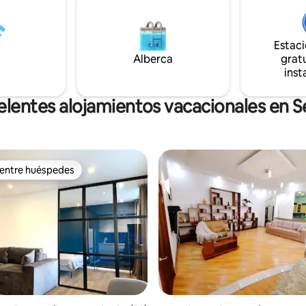
n todos los electrodomésticos,
de billar, balcón salón con vistas
productos hepáticos necesarios.
panorámicas de los pufs para u
s revistas, cafeterías y
vacaciones reales. El departamento tiene
Estac
tes, un punto de referencia y
3 camas dobles separadas en 3
Alberca
gratu
nteresantes. Nos alegrará
habitaciones separadas.
inst
 como huésped
elentes alojamientos vacacionales en 
 entre huéspedes
 entre huéspedes