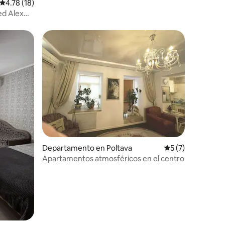
iones
Calificación promedio: 4.78 de 5; 18 evaluaciones
4.78 (18)
ed Alex
iones
Departamento en Poltava
Calificación prom
5 (7)
Apartamentos atmosféricos en el centro