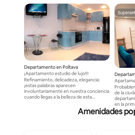
Superanf
Superanf
Departamento en Poltava
¡Apartamento estudio de lujo!!!
Departam
Refinamiento, delicadeza, elegancia:
Apartamen
¡estas palabras aparecen
de TF
Probable
involuntariamente en nuestra conciencia
de la ciud
cuando llegas a la belleza de esta
departam
manera! Residencia de Dios: ¡ni más ni
en la pri
menos! Edificio nuevo, diseño de autor,
Amenidades popu
te gustar
muebles de lujo, vistas impresionantes
propósito
desde tu ventana y todo esto en el
esfuerzo
centro de Poltava. Internet wifi, aire
cómodo ta
acondicionado, vajilla de lujo:
para una 