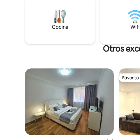
¡apartamento listo para llaves doradas!
cuenta co
Por lo tanto, si realmente te amas y
platos y 
respetas a ti mismo, no sois más de 2 de
Hay mucha
vosotros, y no sois un «vándalo de
restauran
alojamiento», ¡bienvenidos a Olympus!
Cocina
Wifi
lugares i
Instalaciones: - Una cama de matrimonio.
recibirte
- Aire acondicionado - Televisión LCD +
TV por cable - Internet wifi. - Horno de
Otros exc
microondas. - Estufa de gas - Hervidor
eléctrico. - Refrigerador. - Calentador de
agua - Lavadora. - Tabla de planchar y
plancha. - Tubo de baño Otro:
Estacionamiento Departamento
Favorito
absolutamente impresionante:
Favorito
recordarás tu estancia en Poltava con
seguridad. ¡Y estarás encantado de
volver y disfrutar de nuestra
hospitalidad! ¡Bienvenidos, queridos
huéspedes y viajeros! si tienes alguna
pregunta, contáctame. Te ayudaré con
tus preguntas para que tu estancia con
nosotros sea lo mejor posible.