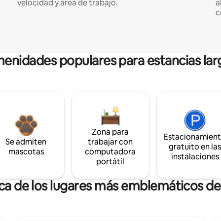
velocidad y área de trabajo.
a
c
enidades populares para estancias lar
Zona para
Estacionamien
Se admiten
trabajar con
gratuito en la
mascotas
computadora
instalaciones
portátil
rca de los lugares más emblemáticos de