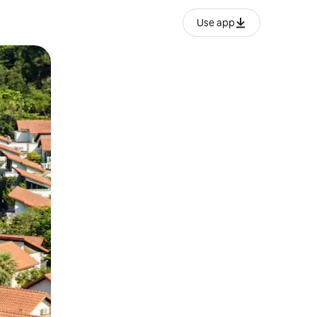
Use app
ien tocando y deslizando la pantalla.