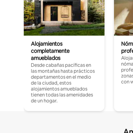
Alojamientos
Nóma
completamente
profe
amueblados
Aloj
nómad
Desde cabañas pacíficas en
profe
las montañas hasta prácticos
zonas
departamentos en el medio
con w
de la ciudad, estos
alojamientos amueblados
tienen todas las amenidades
de un hogar.
Am