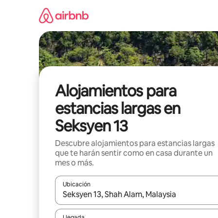
Ir
al
contenido
Alojamientos para
estancias largas en
Seksyen 13
Descubre alojamientos para estancias largas
que te harán sentir como en casa durante un
mes o más.
Ubicación
Cuando los resultados estén disponibles, podrás na
Llegada