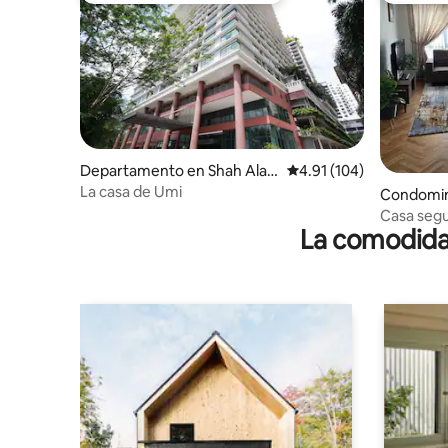
Departamento en Shah Ala
Calificación promedio: 
4.91 (104)
m
La casa de Umi
Condomin
Casa segu
La comodidad
Residence 