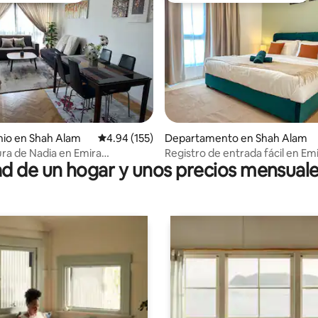
4.91 de 5; 104 evaluaciones
io en Shah Alam
Calificación promedio: 4.94 de 5; 155 evaluac
4.94 (155)
Departamento en Shah Alam
ra de Nadia en Emira
Registro de entrada fácil en Em
 de un hogar y unos precios mensuale
(wifi + Netflix)
Residence (2-4 personas)