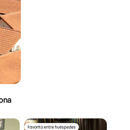
zona
Favorito entre huéspedes
re huéspedes
Favorito entre huéspedes