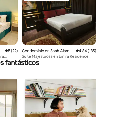
iones
Calificación promedio: 5 de 5; 22 evaluaciones
5 (22)
Condominio en Shah Alam
Calificación promedio: 
4.84 (135)
ira
Suite Majestuosa en Emira Residence
s fantásticos
S.alam Wifi, Astro