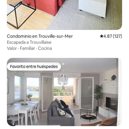
Condominio en Trouville-sur-Mer
Calificación p
4.87 (127)
Escapada a Trouvillaise
Valor
·
Familiar
·
Cocina
Favorito entre huéspedes
Favorito entre huéspedes