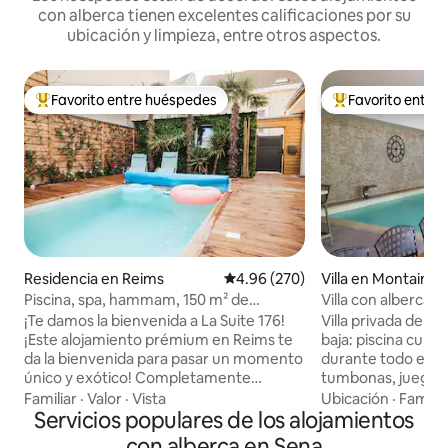
con alberca tienen excelentes calificaciones por su
ubicación y limpieza, entre otros aspectos.
Favorito entre huéspedes
Favorito entre
De los mejores en Favorito entre huéspedes
De los mejores en
Residencia en Reims
Calificación promedio: 4.96 de 5
4.96 (270)
Villa en Montainvil
Piscina, spa, hammam, 150 m² de
Villa con alberca i
bienestar en Reims
cerca de Versalles
¡Te damos la bienvenida a La Suite 176!
Villa privada de 30
¡Este alojamiento prémium en Reims te
baja: piscina cubie
da la bienvenida para pasar un momento
durante todo el a
único y exótico! Completamente
tumbonas, juegos 
renovado y equipado con todo lo nuevo,
americana totalme
Familiar
·
Valor
·
Vista
Ubicación
·
Familia
La Suite 176 te transporta a un universo
Servicios populares de los alojamientos
dormitorios, cuar
tropical mientras permaneces en el
ducha italiana, as
con alberca en Sena