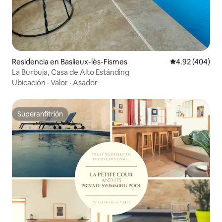
Residencia en Baslieux-lès-Fismes
Calificación pr
4.92 (404)
La Burbuja, Casa de Alto Estánding
Ubicación
·
Valor
·
Asador
Superanfitrión
Superanfitrión