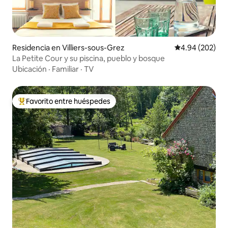
Residencia en Villiers-sous-Grez
Calificación pr
4.94 (202)
La Petite Cour y su piscina, pueblo y bosque
Ubicación
·
Familiar
·
TV
Favorito entre huéspedes
De los mejores en Favorito entre huéspedes