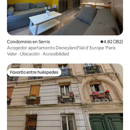
Condominio en Serris
Calificación pr
4.82 (352)
Acogedor apartamento Disneyland'Val d' Europe 'Paris
Valor
·
Ubicación
·
Accesibilidad
Favorito entre huéspedes
Favorito entre huéspedes