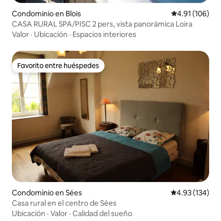
Condominio en Blois
Calificación p
4.91 (106)
CASA RURAL SPA/PISC 2 pers, vista panorámica Loira
Valor
·
Ubicación
·
Espacios interiores
Favorito entre huéspedes
Favorito entre huéspedes
Condominio en Sées
Calificación p
4.93 (134)
Casa rural en el centro de Sées
Ubicación
·
Valor
·
Calidad del sueño