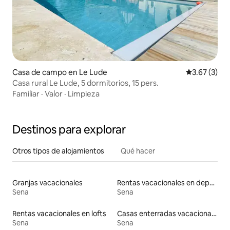
Casa de campo en Le Lude
Calificación
3.67 (3)
Casa rural Le Lude, 5 dormitorios, 15 pers.
Familiar
·
Valor
·
Limpieza
Destinos para explorar
Otros tipos de alojamientos
Qué hacer
Granjas vacacionales
Rentas vacacionales en departamentos con cama de altura accesible
Sena
Sena
Rentas vacacionales en lofts
Casas enterradas vacacionales
Sena
Sena