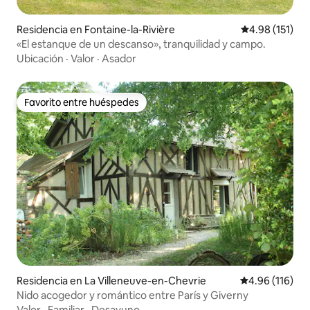
Residencia en Fontaine-la-Rivière
Calificación p
4.98 (151)
«El estanque de un descanso», tranquilidad y campo.
Ubicación
·
Valor
·
Asador
Favorito entre huéspedes
Favorito entre huéspedes
Residencia en La Villeneuve-en-Chevrie
Calificación p
4.96 (116)
Nido acogedor y romántico entre París y Giverny
Valor
·
Familiar
·
Desayuno