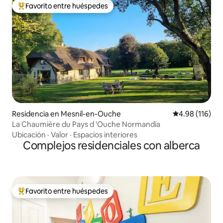
Favorito entre huéspedes
De los mejores en Favorito entre huéspedes
Residencia en Mesnil-en-Ouche
Calificación p
4.98 (116)
La Chaumière du Pays d 'Ouche Normandía
Ubicación
·
Valor
·
Espacios interiores
Complejos residenciales con alberca
Favorito entre huéspedes
De los mejores en Favorito entre huéspedes