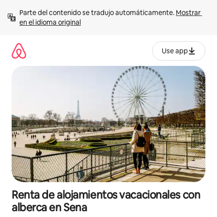
Ir
Parte del contenido se tradujo automáticamente. 
Mostrar 
al
en el idioma original
contenido
Use app
Renta de alojamientos vacacionales con
alberca en Sena