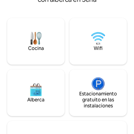
corazón de la ciudad de las
1.ª planta: salón (
coronaciones. Sus puntos fuertes son: -
zona deportiva/zo
Su piscina privada. - su jacuzzi - su baño
(cinta de correr, 
turco tradicional - su camilla de masajes -
bicicleta, sofá c
Su proyector de vídeo. - Su proximidad al
Exterior: terraza d
centro de la ciudad y a todos los servicios
(muebles de jardín
(farmacia, supermercados y tiendas,
mesa de ping pong)
tranvía...).
trampolín, columpi
Cocina
Wifi
Estacionamiento
Alberca
gratuito en las
instalaciones