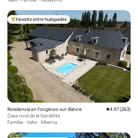
Favorito entre huéspedes
De los mejores en Favorito entre huéspedes
Residencia en Fougères-sur-Bièvre
Calificación pr
4.97 (263)
Casa rural de la Gardette
Familiar
·
Valor
·
Alberca