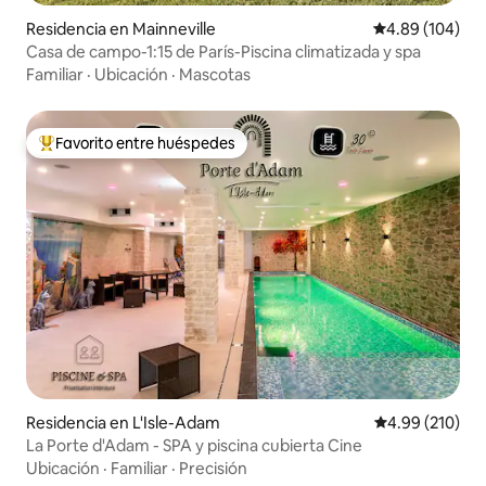
Residencia en Mainneville
Calificación pr
4.89 (104)
Casa de campo-1:15 de París-Piscina climatizada y spa
Familiar
·
Ubicación
·
Mascotas
Favorito entre huéspedes
De los mejores en Favorito entre huéspedes
Residencia en L'Isle-Adam
Calificación pr
4.99 (210)
La Porte d'Adam - SPA y piscina cubierta Cine
Ubicación
·
Familiar
·
Precisión