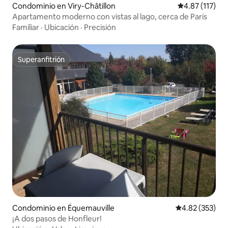
Condominio en Viry-Châtillon
Calificación p
4.87 (117)
Apartamento moderno con vistas al lago, cerca de París
Familiar
·
Ubicación
·
Precisión
Superanfitrión
Superanfitrión
Condominio en Équemauville
Calificación pr
4.82 (353)
¡A dos pasos de Honfleur!