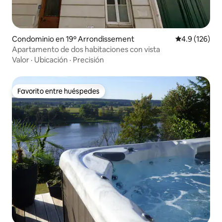
Condominio en 19º Arrondissement
Calificación 
4.9 (126)
Apartamento de dos habitaciones con vista
Valor
·
Ubicación
·
Precisión
Favorito entre huéspedes
Favorito entre huéspedes