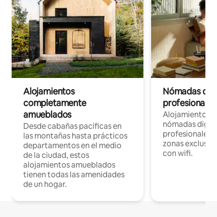
Alojamientos
Nómadas digit
completamente
profesionales 
amueblados
Alojamientos 
nómadas digita
Desde cabañas pacíficas en
profesionales d
las montañas hasta prácticos
zonas exclusiva
departamentos en el medio
con wifi.
de la ciudad, estos
alojamientos amueblados
tienen todas las amenidades
de un hogar.