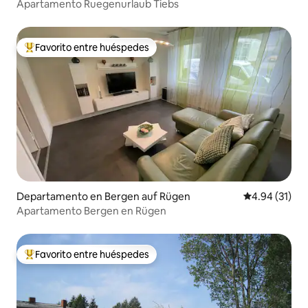
Apartamento Ruegenurlaub Tiebs
Favorito entre huéspedes
De los mejores en Favorito entre huéspedes
Departamento en Bergen auf Rügen
Calificación 
4.94 (31)
Apartamento Bergen en Rügen
Favorito entre huéspedes
De los mejores en Favorito entre huéspedes