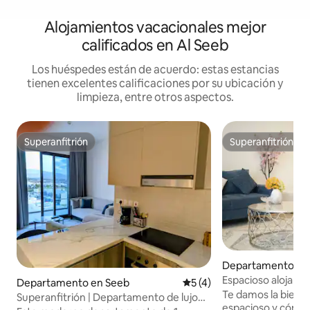
Alojamientos vacacionales mejor
calificados en Al Seeb
Los huéspedes están de acuerdo: estas estancias
tienen excelentes calificaciones por su ubicación y
limpieza, entre otros aspectos.
Superanfitrión
Superanfitrión
Superanfitrión
Superanfitrión
Departamento en
Espacioso alojamie
Departamento en Seeb
Calificación promedio: 5 de
5 (4)
habitaciones y coc
Te damos la bienv
Superanfitrión | Departamento de lujo
aeropuerto
espacioso y cómo