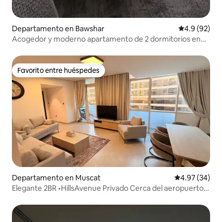
Departamento en Bawshar
Calificación
4.9 (92)
Acogedor y moderno apartamento de 2 dormitorios en
Mascate DT
Favorito entre huéspedes
Favorito entre huéspedes
Departamento en Muscat
Calificación p
4.97 (34)
Elegante 2BR •HillsAvenue Privado Cerca del aeropuerto
Piscina