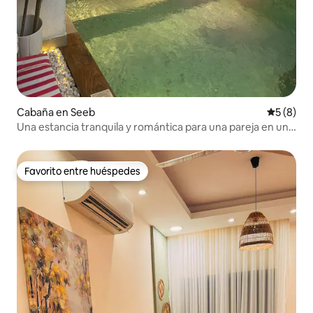
Cabaña en Seeb
Calificac
5 (8)
Una estancia tranquila y romántica para una pareja en un
entorno hermoso
Favorito entre huéspedes
Favorito entre huéspedes