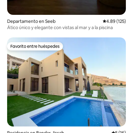
Departamento en Seeb
Calificación p
4.89 (125)
Ático único y elegante con vistas al mar y a la piscina
Favorito entre huéspedes
Favorito entre huéspedes
Residencia en Bandar Jissah
Calificaci
5 (16)