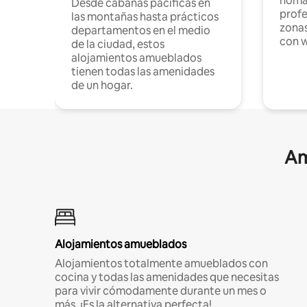
nómad
Desde cabañas pacíficas en
profe
las montañas hasta prácticos
zonas
departamentos en el medio
con w
de la ciudad, estos
alojamientos amueblados
tienen todas las amenidades
de un hogar.
Am
Alojamientos amueblados
Alojamientos totalmente amueblados con
cocina y todas las amenidades que necesitas
para vivir cómodamente durante un mes o
más. ¡Es la alternativa perfecta!