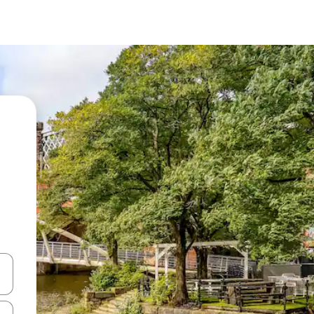
vegar usando las teclas de las flechas hacia arriba y hacia abajo, o b