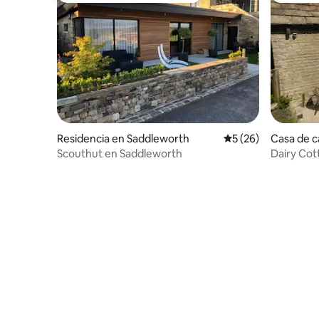
Residencia en Saddleworth
Calificación promed
5 (26)
Casa de 
orth
Scouthut en Saddleworth
Dairy Cot