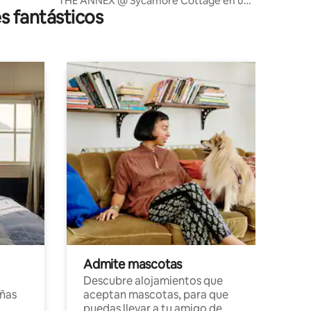
THE ANNEX @ Sycamore Cottage en un
s fantásticos
pueblo histórico.
Admite mascotas
Descubre alojamientos que
ñas
aceptan mascotas, para que
puedas llevar a tu amigo de