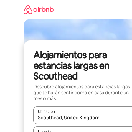
Ir
al
contenido
Alojamientos para
estancias largas en
Scouthead
Descubre alojamientos para estancias largas
que te harán sentir como en casa durante un
mes o más.
Ubicación
Cuando los resultados estén disponibles, podrás na
Llegada