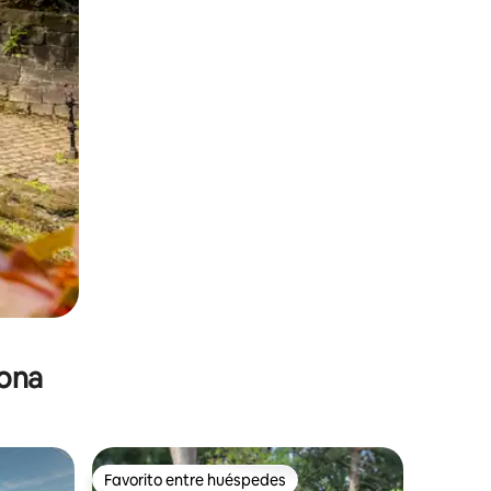
zona
Favorito entre huéspedes
Favorito entre huéspedes