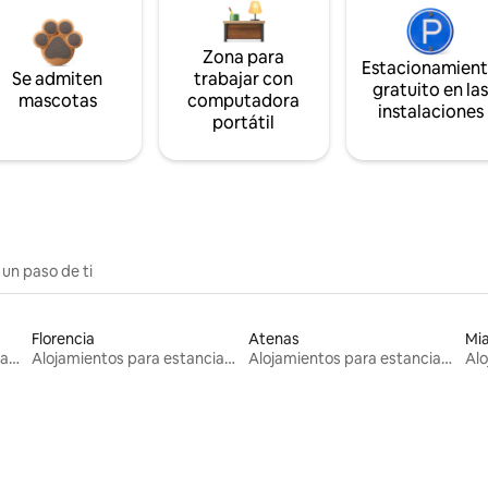
Zona para
Estacionamien
Se admiten
trabajar con
gratuito en la
mascotas
computadora
instalaciones
portátil
 un paso de ti
Florencia
Atenas
Mi
Alojamientos para estancias largas
Alojamientos para estancias largas
Alojamientos para estancias largas