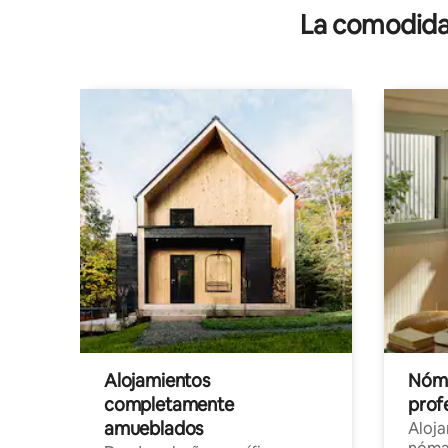
La comodidad
Alojamientos
Nóma
completamente
profe
amueblados
Aloj