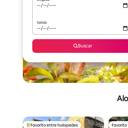
Salida
Buscar
Alo
Favorito entre huéspedes
Favorito
De los mejores en Favorito entre huéspedes
Favorito