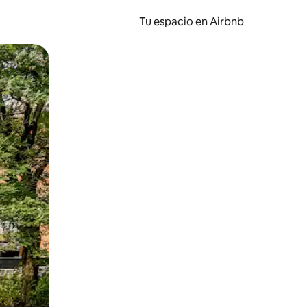
Tu espacio en Airbnb
ien tocando y deslizando la pantalla.