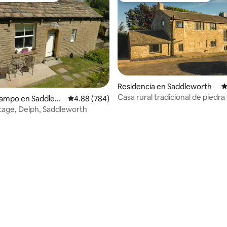
Residencia en Saddleworth
C
Casa rural tradicional de piedra 
io: 5 de 5; 26 evaluaciones
campo en Saddlew
Calificación promedio: 4.88 de 5; 784 evaluac
4.88 (784)
vistas impresionantes
tage, Delph, Saddleworth