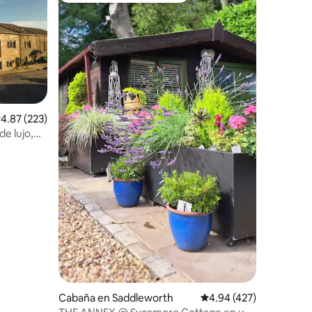
alificación promedio: 4.87 de 5; 223 evaluaciones
4.87 (223)
de lujo,
iones
Cabaña en Saddleworth
Calificación promedio: 
4.94 (427)