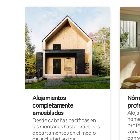
Alojamientos
Nóma
completamente
profe
amueblados
Aloj
nómad
Desde cabañas pacíficas en
profe
las montañas hasta prácticos
zonas
departamentos en el medio
con w
de la ciudad, estos