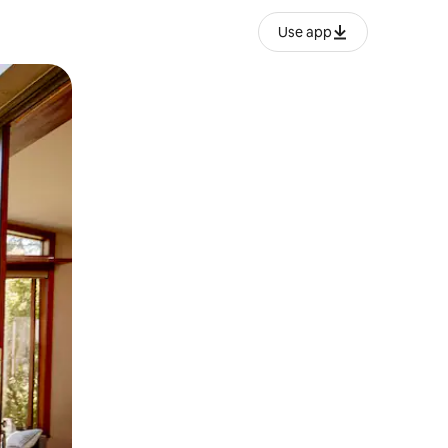
Use app
ien tocando y deslizando la pantalla.