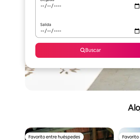
Salida
Buscar
Alo
Favorito entre huéspedes
Favorito
Favorito entre huéspedes
Favorito