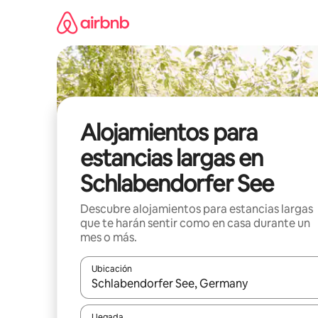
Ir
al
contenido
Alojamientos para
estancias largas en
Schlabendorfer See
Descubre alojamientos para estancias largas
que te harán sentir como en casa durante un
mes o más.
Ubicación
Cuando los resultados estén disponibles, podrás na
Llegada