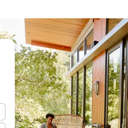
vegar usando las teclas de las flechas hacia arriba y hacia abajo, o b