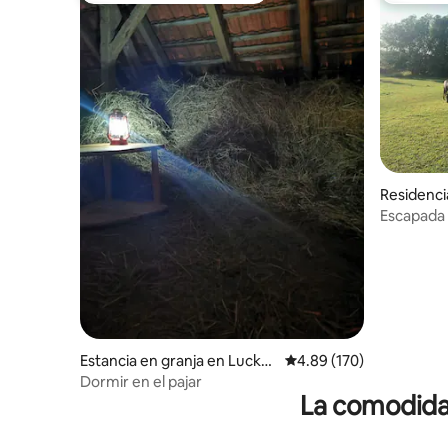
Residenc
Escapada 
moderna y
Estancia en granja en Lucka
Calificación promedio: 
4.89 (170)
u
Dormir en el pajar
La comodidad