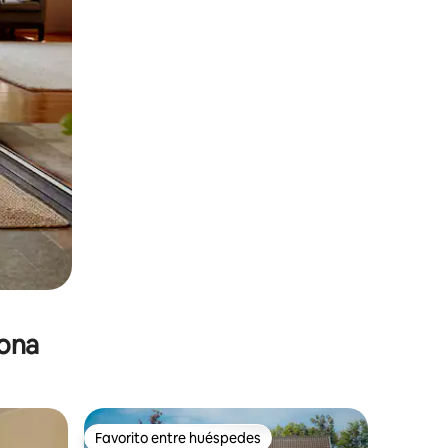
zona
Favorito entre huéspedes
re huéspedes
Favorito entre huéspedes