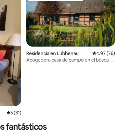
Residencia en Lübbenau
Calificación promedio:
4.97 (76)
Acogedora casa de campo en el bosque
iones
del río Spree
Calificación promedio: 5 de 5; 31 evaluaciones
5 (31)
s fantásticos
l»