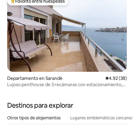
Favorito entre huéspedes
De los mejores en Favorito entre huéspedes
Departamento en Sarandë
Calificación p
4.92 (38)
Lujoso penthouse de 3 recámaras con estacionamiento,
aire acondicionado y WIFI
Destinos para explorar
Otros tipos de alojamientos
Lugares emblemáticos cercanos