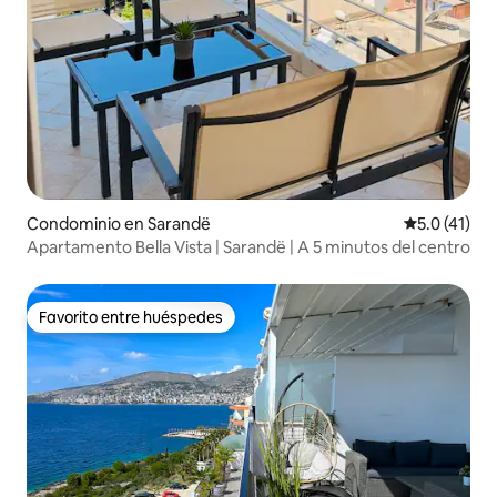
Condominio en Sarandë
Calificación
5.0 (41)
Apartamento Bella Vista | Sarandë | A 5 minutos del centro
Favorito entre huéspedes
Favorito entre huéspedes