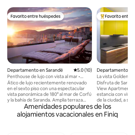
Favorito entre huéspedes
Favorito entre
Favorito entre huéspedes
De los mejores en
Departamento en Sarandë
Calificación promedio: 5.0 de 
5.0 (10)
Departamento en
Penthouse de lujo con vista al mar •
La vista Golden - 
Terraza enorme • Garaje
| Estacionamiento 
Ático de lujo recientemente renovado
Disfruta de Sarand
en el sexto piso con una espectacular
View Apartments.
vista panorámica de 180° al mar de Corfú
estancia con vista
y la bahía de Saranda. Amplia terraza
de la ciudad, a sol
Amenidades populares de los
para ver la puesta de sol con área de
mejores playas, re
descanso al aire libre, tumbonas,
nocturna, que al 
alojamientos vacacionales en Finiq
regadera exterior, invernadero y mesa
una escapada tranq
de comedor. Interior moderno y
impresionantes de
acogedor de 140 m² con 3 recámaras
☞ Estacionamient
para un máximo de 8 huéspedes. Wi-Fi
Desayuno diario di