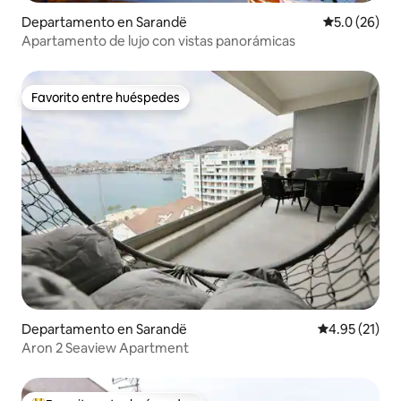
Departamento en Sarandë
Calificación
5.0 (26)
Apartamento de lujo con vistas panorámicas
Favorito entre huéspedes
Favorito entre huéspedes
Departamento en Sarandë
Calificación 
4.95 (21)
Aron 2 Seaview Apartment