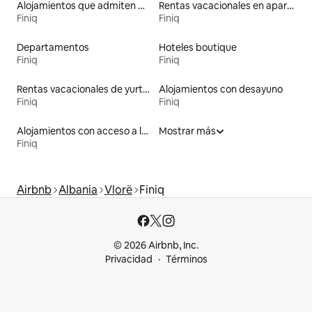
Alojamientos que admiten mascotas
Rentas vacacionales en apartoteles
Finiq
Finiq
Departamentos
Hoteles boutique
Finiq
Finiq
Rentas vacacionales de yurtas con jacuzzi
Alojamientos con desayuno
Finiq
Finiq
Alojamientos con acceso a la playa
Mostrar más
Finiq
Airbnb
Albania
Vlorë
Finiq
© 2026 Airbnb, Inc.
Privacidad
Términos