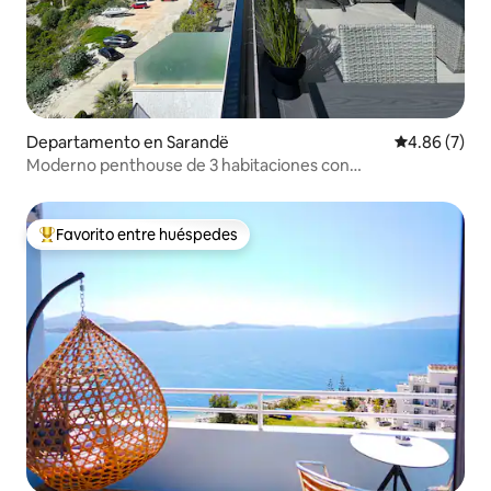
Departamento en Sarandë
Calificación
4.86 (7)
Moderno penthouse de 3 habitaciones con
impresionantes vistas al mar
Favorito entre huéspedes
De los mejores en Favorito entre huéspedes