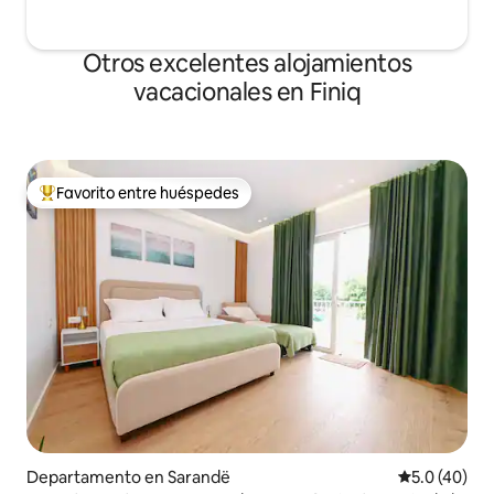
Otros excelentes alojamientos
vacacionales en Finiq
Favorito entre huéspedes
De los mejores en Favorito entre huéspedes
Departamento en Sarandë
Calificación
5.0 (40)