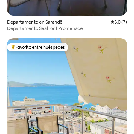
Departamento en Sarandë
Calificació
5.0 (7)
Departamento Seafront Promenade
Favorito entre huéspedes
De los mejores en Favorito entre huéspedes