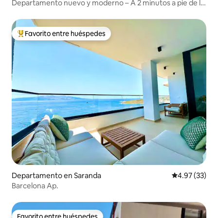
Departamento nuevo y moderno – A 2 minutos a pie de la
playa y del centro
Favorito entre huéspedes
De los mejores en Favorito entre huéspedes
Departamento en Saranda
Calificación 
4.97 (33)
Barcelona Ap.
Favorito entre huéspedes