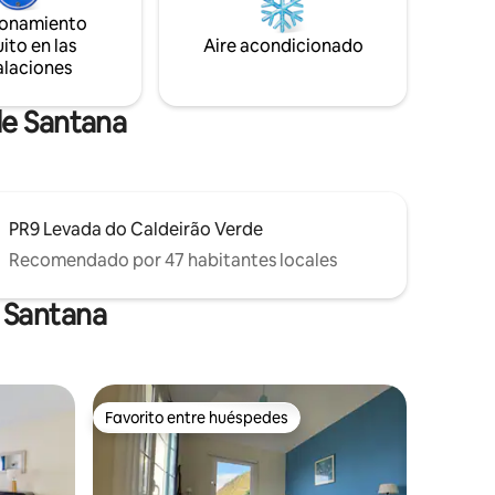
en la propiedad, por lo que es posible que
s:
ionamiento
tengas vecinos.
ito en las
Aire acondicionado
alaciones
de Santana
PR9 Levada do Caldeirão Verde
Recomendado por 47 habitantes locales
 Santana
Favorito entre huéspedes
Favorito entre huéspedes