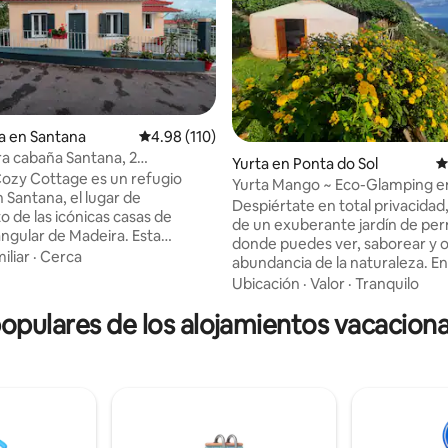
a en Santana
Calificación promedio: 4.98 de 5; 110 evaluac
4.98 (110)
a cabaña Santana, 2
 4.97 de 5; 34 evaluaciones
Yurta en Ponta do Sol
C
s, terraza y vistas a la montaña
ozy Cottage es un refugio
Yurta Mango ~ Eco-Glamping e
 Santana, el lugar de
paraíso escondido
Despiértate en total privacida
o de las icónicas casas de
de un exuberante jardín de pe
angular de Madeira. Esta
donde puedes ver, saborear y ol
ora casa de campo se
iliar
·
Cerca
abundancia de la naturaleza. E
 a poca distancia de algunas de
das Fontes, en el soleado Sítio 
Ubicación
·
Valor
·
Tranquilo
ciones naturales más
se siente como una primavera 
nantes de Madeira, como
pulares de los alojamientos vacaciona
durante todo el año, incluso c
 Verde, Caldeirão do Inferno y
otras partes de Madeira son má
o. La casa está ubicada en una
Un galardonado eco-glamping
 tranquila y acogedora, junto a
regenerativo donde la sostenibi
ña parcela agrícola. Ofrece
une a la comodidad y el lujo, co
servicios esenciales para los
piscina natural, Honesty Bar y 
e la naturaleza,
impresionantes vistas al mar y a
nando una mezcla perfecta de