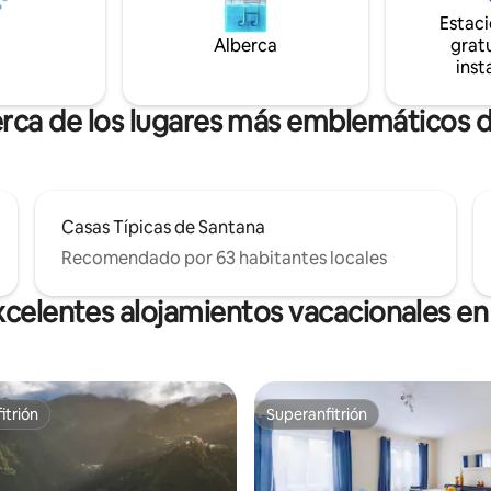
cascada. 💧🌿 Más fotos y vibra
 y serenidad.
Estac
@cantodasfontes
Alberca
gratu
inst
erca de los lugares más emblemáticos 
Casas Típicas de Santana
Recomendado por 63 habitantes locales
xcelentes alojamientos vacacionales en
itrión
Superanfitrión
itrión
Superanfitrión