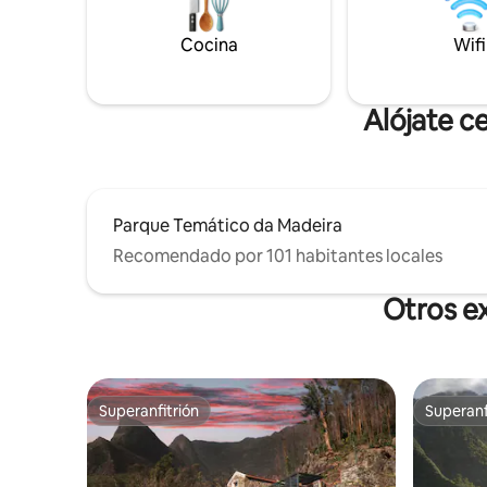
libre y disfrutar del aire fresco y la
comodidad
tranquilidad que solo el campo puede
ofrecer.
Cocina
Wifi
Alójate c
Parque Temático da Madeira
Recomendado por 101 habitantes locales
Otros e
Superanfitrión
Superanf
Superanfitrión
Superanf