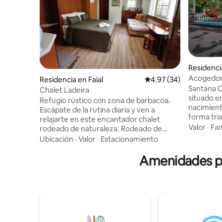
Residenci
Acogedor
Residencia en Faial
Calificación promedio:
4.97 (34)
dormitorio
Santana C
Chalet Ladeira
situado en
Refugio rústico con zona de barbacoa.
nacimient
Escápate de la rutina diaria y ven a
forma tri
relajarte en este encantador chalet
encantad
Valor
·
Fam
rodeado de naturaleza. Rodeado de
encuentra
exuberante vegetación y de la
Ubicación
·
Valor
·
Estacionamiento
las atrac
tranquilidad del campo, este espacio está
impresio
diseñado para quienes buscan descanso,
Amenidades po
Caldeirão
comodidad y momentos especiales. El
Pico Ruiv
chalet combina el encanto rústico de la
zona rural
madera con todas las comodidades que
una peque
necesitas para disfrutar de una estancia
todos los 
tranquila. Aquí, podrás despertar con el
amantes d
canto de los pájaros, desayunar al aire
proporcio