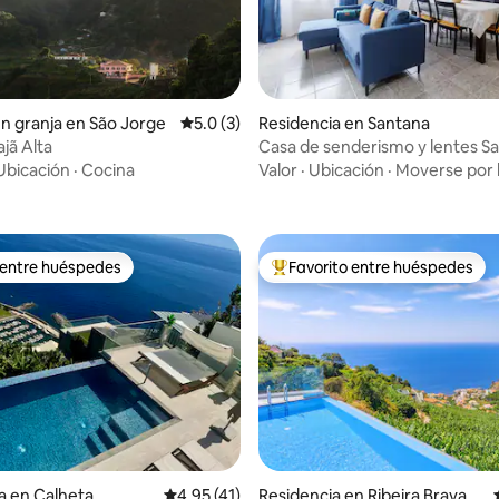
en granja en São Jorge
Calificación promedio: 5.0 de 5; 3 evaluac
5.0 (3)
Residencia en Santana
 4.84 de 5; 80 evaluaciones
jã Alta
Casa de senderismo y lentes S
Ubicación
·
Cocina
Valor
·
Ubicación
·
Moverse por 
 entre huéspedes
Favorito entre huéspedes
 entre huéspedes
De los mejores en Favorito ent
 4.92 de 5; 12 evaluaciones
a en Calheta
Calificación promedio: 4.95 de 5; 41 evaluac
4.95 (41)
Residencia en Ribeira Brava