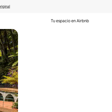
riginal
Tu espacio en Airbnb
ien tocando y deslizando la pantalla.