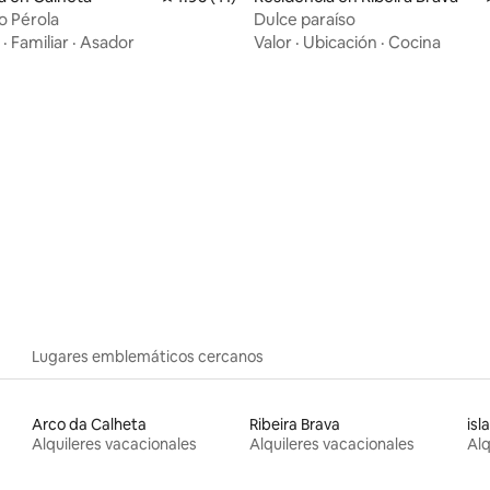
jo Pérola
Dulce paraíso
·
Familiar
·
Asador
Valor
·
Ubicación
·
Cocina
Lugares emblemáticos cercanos
Arco da Calheta
Ribeira Brava
isl
Alquileres vacacionales
Alquileres vacacionales
Alq