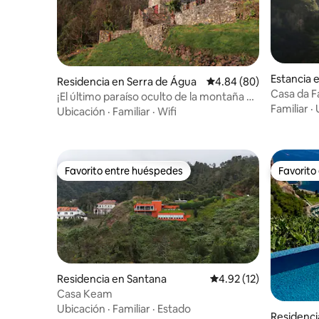
Estancia 
Residencia en Serra de Água
Calificación promedio:
4.84 (80)
Casa da Fa
¡El último paraíso oculto de la montaña de
Familiar
·
Madeira!
Ubicación
·
Familiar
·
Wifi
Favorito entre huéspedes
Favorito
Favorito entre huéspedes
Favorito
Residencia en Santana
Calificación promedio:
4.92 (12)
Casa Keam
Ubicación
·
Familiar
·
Estado
Residenci