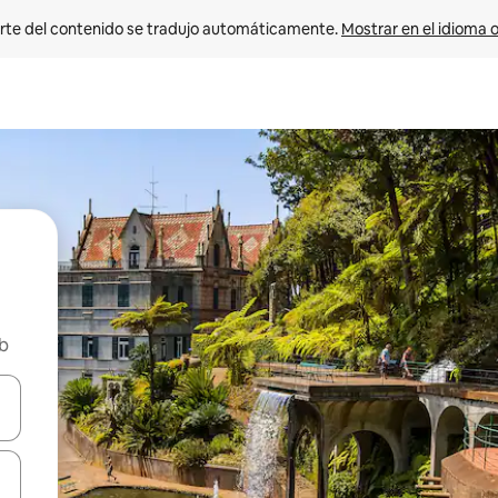
rte del contenido se tradujo automáticamente. 
Mostrar en el idioma o
nb
vegar usando las teclas de las flechas hacia arriba y hacia abajo, o b