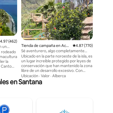
Beatriz. 
sus vacac
¡Bienveni
Beatriz" 
Familiar
·
de casas t
de la isl
compuest
iones
guardaban
planta ba
alificación promedio: 4.97 de 5; 462 evaluaciones
4.97 (462)
Reconstr
Tienda de campaña en Acha
Calificación promedio: 
4.87 (770)
n un
«casitas»
das da Cruz
Sé aventurero, algo completamente
d, rodeado
comodida
diferente
Ubicado en la parte noroeste de la isla, es
rmacultura
vistas al
un lugar increíble protegido por leyes de
er la
conservación que han mantenido la zona
n Canto
libre de un desarrollo excesivo. Con
dos Anjos,
vistas épicas a la montaña y al mar (las
eterna
Ubicación
·
Valor
·
Alberca
les en Santana
fotos no le hacen justicia), las tiendas de
uando
campaña se encuentran a 450 metros
s frescas.
sobre la costa. Si lo que buscas es un
lugar para relajarte y desconectar, este
lidad se
es el lugar ideal. También hay algunos
n una
paseos increíbles por la zona para
unas
explorar. Hay tres tiendas de campaña
 la