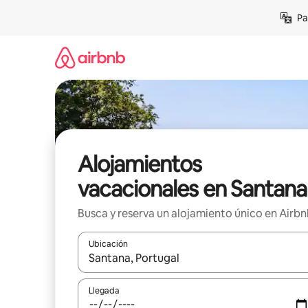
Ir
Pa
al
contenido
Alojamientos
vacacionales en Santana
Busca y reserva un alojamiento único en Airb
Ubicación
Cuando los resultados estén disponibles, podrás na
Llegada