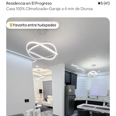
Residencia en El Progreso
Calificaci
5 (41)
Casa 100% Climatizada+Garaje a 4 min de Diunsa
Favorito entre huéspedes
De los mejores en Favorito entre huéspedes