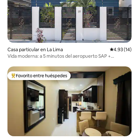
Casa particular en La Lima
Calificación 
4.93 (14)
Vida moderna: a 5 minutos del aeropuerto SAP +
estacionamiento gratuito.
Favorito entre huéspedes
De los mejores en Favorito entre huéspedes