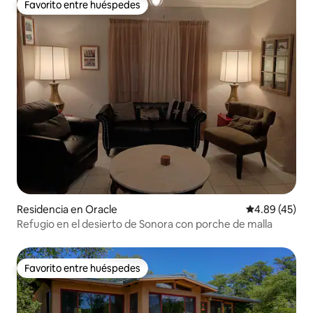
Favorito entre huéspedes
Favorito entre huéspedes
Residencia en Oracle
Calificación 
4.89 (45)
Refugio en el desierto de Sonora con porche de malla
Favorito entre huéspedes
Favorito entre huéspedes