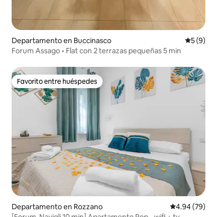
Departamento en Buccinasco
Calificac
5 (9)
Forum Assago • Flat con 2 terrazas pequeñas 5 min
Favorito entre huéspedes
Favorito entre huéspedes
Departamento en Rozzano
Calificación p
4.94 (79)
[Forum-Navigli 10 min] Apartamento Pop - wifi + tv