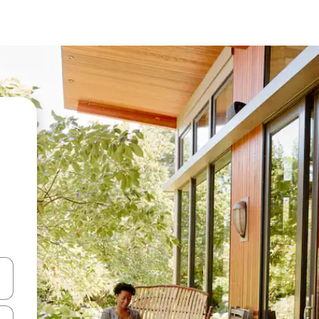
vegar usando las teclas de las flechas hacia arriba y hacia abajo, o b