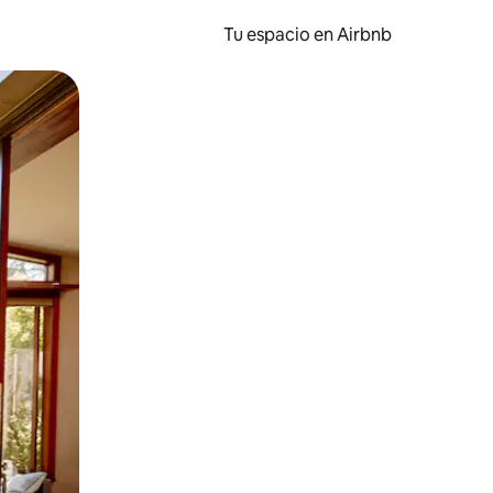
Tu espacio en Airbnb
ien tocando y deslizando la pantalla.