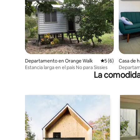
Departamento en Orange Walk
Calificación prome
5 (6)
Casa de 
e Walk
Estancia larga en el país No para Sissies
Departam
La comodidad