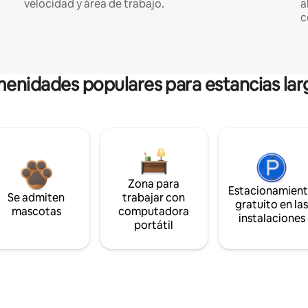
velocidad y área de trabajo.
a
c
enidades populares para estancias lar
Zona para
Estacionamien
Se admiten
trabajar con
gratuito en la
mascotas
computadora
instalaciones
portátil