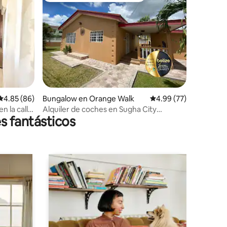
iones
Calificación promedio: 4.85 de 5; 86 evaluaciones
4.85 (86)
Bungalow en Orange Walk
Calificación promedio:
4.99 (77)
n la calle
Alquiler de coches en Sugha City
s fantásticos
Mariposa