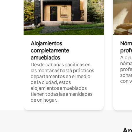
Alojamientos
Nóma
completamente
profe
amueblados
Aloj
nómad
Desde cabañas pacíficas en
profe
las montañas hasta prácticos
zonas
departamentos en el medio
con w
de la ciudad, estos
alojamientos amueblados
tienen todas las amenidades
de un hogar.
Am