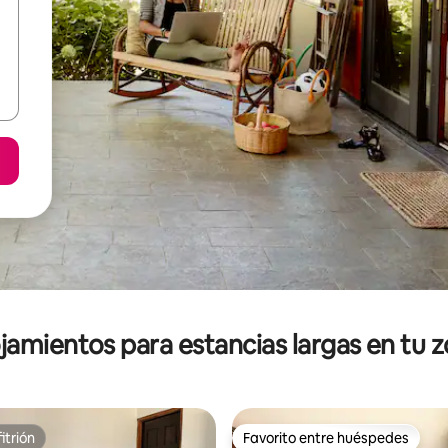
jamientos para estancias largas en tu 
itrión
Favorito entre huéspedes
itrión
Favorito entre huéspedes