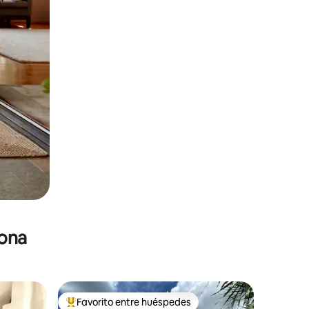
zona
Favorito entre huéspedes
De los mejores en Favorito entre huéspedes