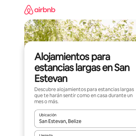
Ir
al
contenido
Alojamientos para
estancias largas en San
Estevan
Descubre alojamientos para estancias largas
que te harán sentir como en casa durante un
mes o más.
Ubicación
Cuando los resultados estén disponibles, podrás na
Llegada