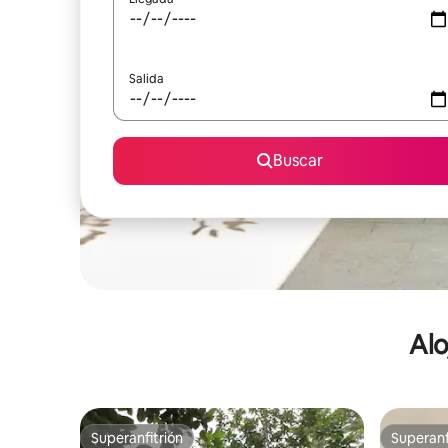
Salida
Buscar
Alo
Superanfitrión
Superanf
Superanfitrión
Superanf