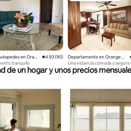
dio: 5 de 5; 6 evaluaciones
huéspedes en Orang
Calificación promedio: 4.93 de 5; 90 evaluac
4.93 (90)
Departamento en Orange W
alk
ento tranquilo
Una estancia cómoda y segura e
 de un hogar y unos precios mensuale
principal.