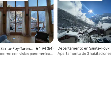
Departamento en Sainte-Foy-T
 Sainte-Foy-Tarent
Calificación promedio: 4.94 de 5; 54 evaluac
4.94 (54)
entaise
Apartamento de 3 habitacione
derno con vistas panorámicas
chalet privado, Le Miroir
tañas
 4.92 de 5; 12 evaluaciones