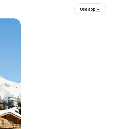
Use app
ien tocando y deslizando la pantalla.