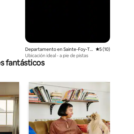
Departamento en Sainte-Foy-Ta
Calificación prome
5 (10)
rentaise
Ubicación ideal - a pie de pistas
s fantásticos