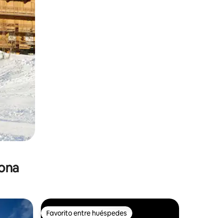
zona
Favorito entre huéspedes
Favorito entre huéspedes