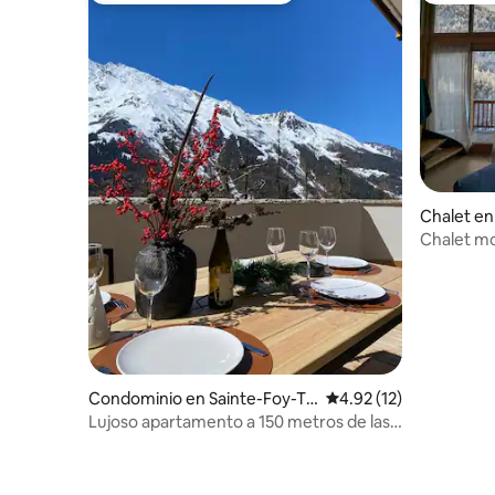
Chalet en
aise
Chalet mo
a las mon
Condominio en Sainte-Foy-Ta
Calificación promedio:
4.92 (12)
rentaise
Lujoso apartamento a 150 metros de las
pistas