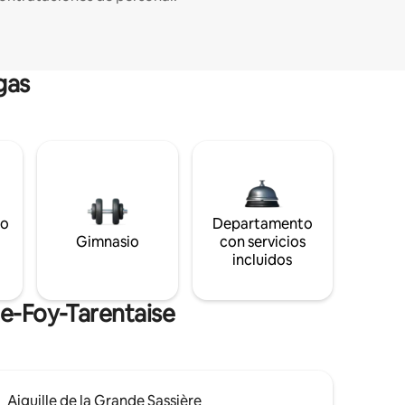
gas
to
Departamento
s
Gimnasio
con servicios
incluidos
te-Foy-Tarentaise
Aiguille de la Grande Sassière