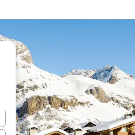
vegar usando las teclas de las flechas hacia arriba y hacia abajo, o b