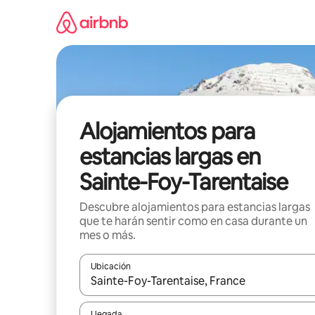
Ir
al
contenido
Alojamientos para
estancias largas en
Sainte-Foy-Tarentaise
Descubre alojamientos para estancias largas
que te harán sentir como en casa durante un
mes o más.
Ubicación
Cuando los resultados estén disponibles, podrás na
Llegada