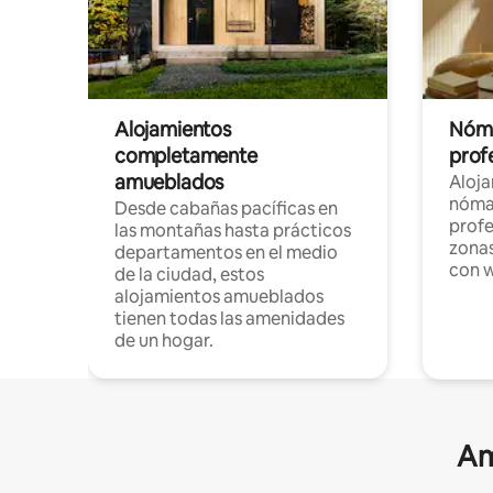
Alojamientos
Nóma
completamente
profe
amueblados
Aloj
nómad
Desde cabañas pacíficas en
profe
las montañas hasta prácticos
zonas
departamentos en el medio
con w
de la ciudad, estos
alojamientos amueblados
tienen todas las amenidades
de un hogar.
Am