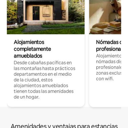
Alojamientos
Nómadas digit
completamente
profesionales 
amueblados
Alojamientos 
nómadas digita
Desde cabañas pacíficas en
profesionales d
las montañas hasta prácticos
zonas exclusiva
departamentos en el medio
con wifi.
de la ciudad, estos
alojamientos amueblados
tienen todas las amenidades
de un hogar.
Amenidades y ventajas para estancias