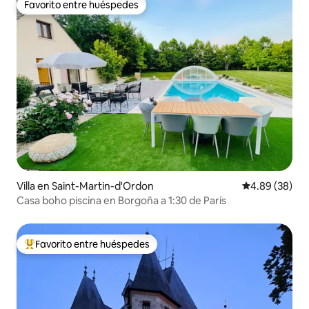
Favorito entre huéspedes
Favorito entre huéspedes
Villa en Saint-Martin-d'Ordon
Calificación p
4.89 (38)
Casa boho piscina en Borgoña a 1:30 de París
Favorito entre huéspedes
De los mejores en Favorito entre huéspedes