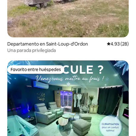
Departamento en Saint-Loup-d'Ordon
Calificación p
4.93 (28)
Una parada privilegiada
Favorito entre huéspedes
Favorito entre huéspedes