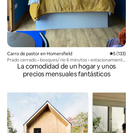
Carro de pastor en Homersfield
Calificació
5 (133)
Prado cerrado • bosques/ río 6 minutos • estacionamiento
La comodidad de un hogar y unos
• cama KS
precios mensuales fantásticos