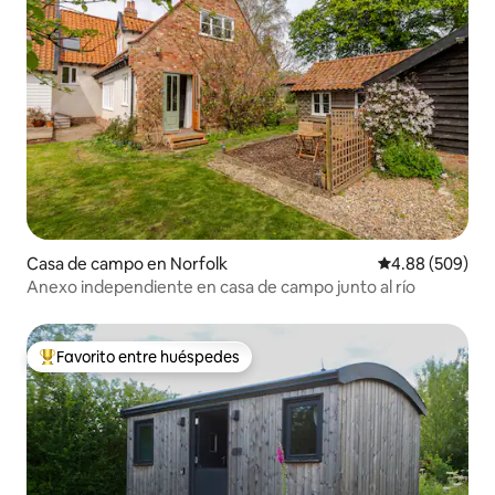
Casa de campo en Norfolk
Calificación pr
4.88 (509)
Anexo independiente en casa de campo junto al río
Favorito entre huéspedes
De los mejores en Favorito entre huéspedes