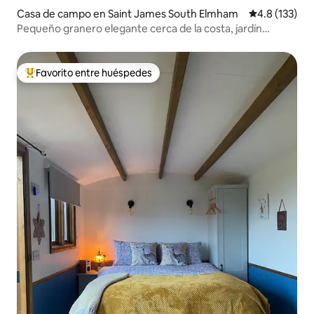
Casa de campo en Saint James South Elmham
Calificación 
4.8 (133)
Pequeño granero elegante cerca de la costa, jardín
privado
Favorito entre huéspedes
De los mejores en Favorito entre huéspedes