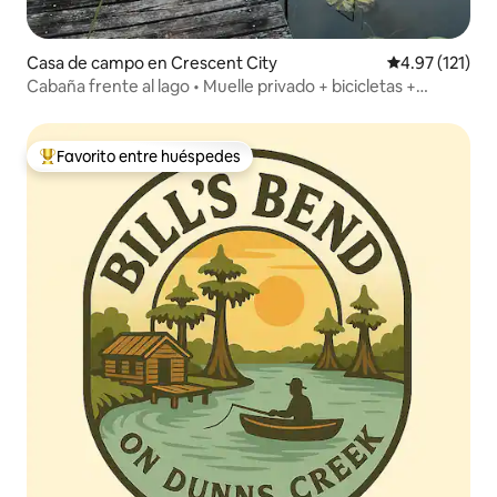
Casa de campo en Crescent City
Calificación p
4.97 (121)
Cabaña frente al lago • Muelle privado + bicicletas +
kayaks
Favorito entre huéspedes
De los mejores en Favorito entre huéspedes