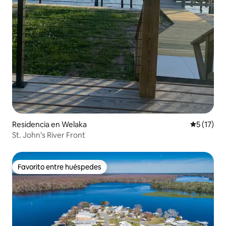
Residencia en Welaka
Calificaci
5 (17)
St. John's River Front
Favorito entre huéspedes
Favorito entre huéspedes