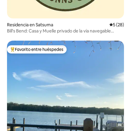
Residencia en Satsuma
Calificaci
5 (28)
Bill's Bend: Casa y Muelle privado de la vía navegable
principal
Favorito entre huéspedes
De los mejores en Favorito entre huéspedes