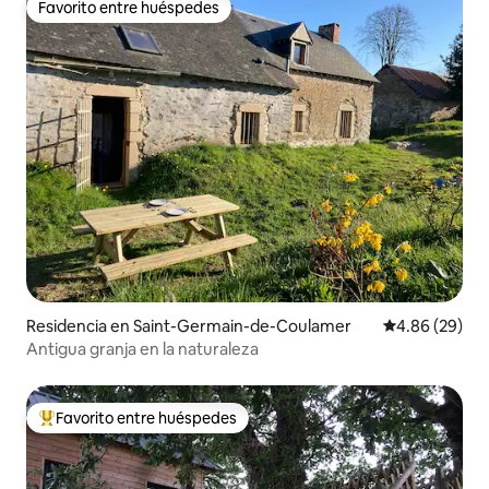
Favorito entre huéspedes
Favorito entre huéspedes
Residencia en Saint-Germain-de-Coulamer
Calificación p
4.86 (29)
Antigua granja en la naturaleza
Favorito entre huéspedes
De los mejores en Favorito entre huéspedes