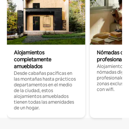
Alojamientos
Nómadas digit
completamente
profesionales 
amueblados
Alojamientos 
nómadas digita
Desde cabañas pacíficas en
profesionales d
las montañas hasta prácticos
zonas exclusiva
departamentos en el medio
con wifi.
de la ciudad, estos
alojamientos amueblados
tienen todas las amenidades
de un hogar.