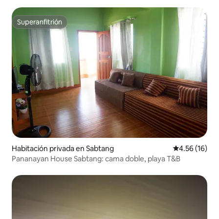
jardín
Superanfitrión
Superanfitrión
Habitación privada en Sabtang
Calificación 
4.56 (16)
Pananayan House Sabtang: cama doble, playa T&B