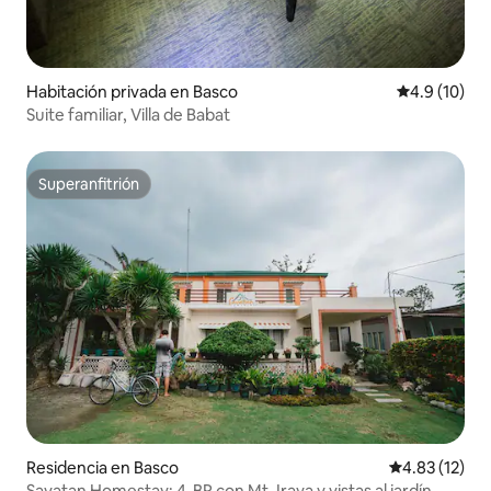
Habitación privada en Basco
Calificación
4.9 (10)
Suite familiar, Villa de Babat
Superanfitrión
Superanfitrión
Residencia en Basco
Calificación 
4.83 (12)
Savatan Homestay: 4-BR con Mt. Iraya y vistas al jardín