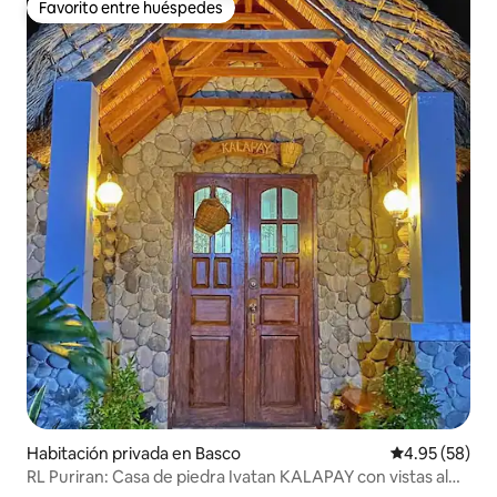
Favorito entre huéspedes
Favorito entre huéspedes
Habitación privada en Basco
Calificación p
4.95 (58)
RL Puriran: Casa de piedra Ivatan KALAPAY con vistas al