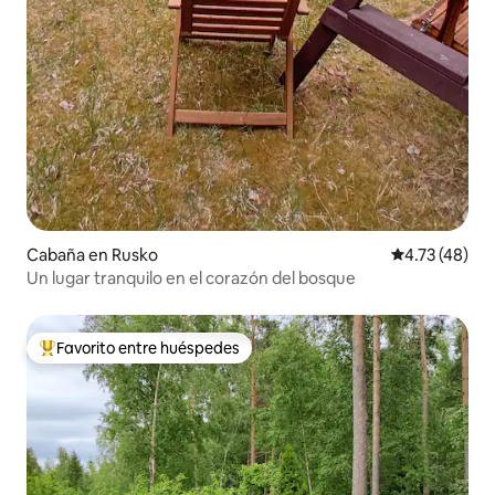
Cabaña en Rusko
Calificación 
4.73 (48)
Un lugar tranquilo en el corazón del bosque
Favorito entre huéspedes
De los mejores en Favorito entre huéspedes