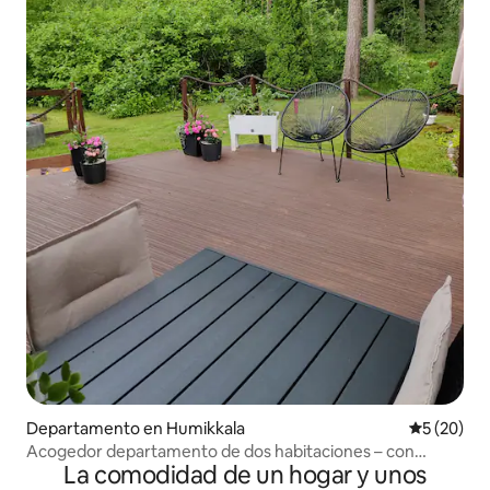
Departamento en Humikkala
Calificaci
5 (20)
Acogedor departamento de dos habitaciones – con
La comodidad de un hogar y unos
terraza propia junto a la naturaleza