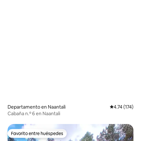
Departamento en Naantali
Calificación p
4.74 (174)
Cabaña n.º 6 en Naantali
Favorito entre huéspedes
Favorito entre huéspedes