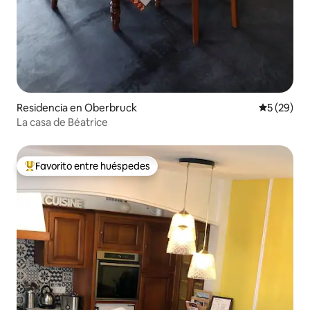
Residencia en Oberbruck
Calificaci
5 (29)
La casa de Béatrice
Favorito entre huéspedes
De los mejores en Favorito entre huéspedes