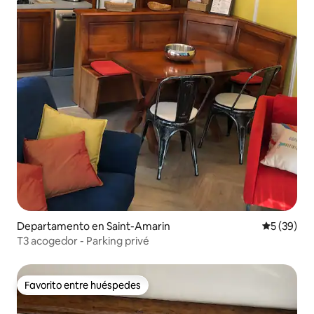
Departamento en Saint-Amarin
Calificaci
5 (39)
T3 acogedor - Parking privé
Favorito entre huéspedes
Favorito entre huéspedes