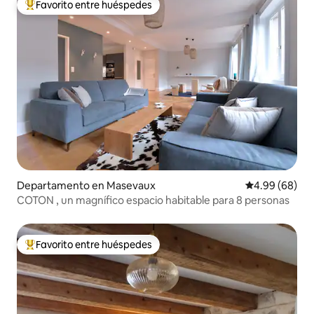
Favorito entre huéspedes
De los mejores en Favorito entre huéspedes
Departamento en Masevaux
Calificación p
4.99 (68)
COTON , un magnífico espacio habitable para 8 personas
Favorito entre huéspedes
De los mejores en Favorito entre huéspedes